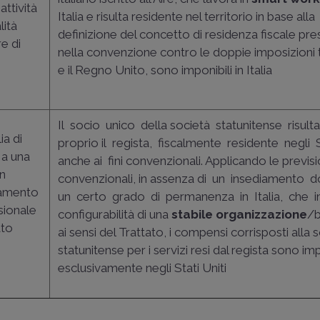
attività
Italia e risulta residente nel territorio in base alla
lità
definizione del concetto di residenza fiscale pr
e di
nella convenzione contro le doppie imposizioni tra
e il Regno Unito, sono imponibili in Italia
Il socio unico della società statunitense risul
lia di
proprio il regista, fiscalmente residente negli S
 a una
anche ai fini convenzionali. Applicando le previsi
on
convenzionali, in assenza di un insediamento 
tamento
un certo grado di permanenza in Italia, che in
sionale
configurabilità di una
stabile organizzazione
/b
ato
ai sensi del Trattato, i compensi corrisposti alla 
statunitense per i servizi resi dal regista sono imp
esclusivamente negli Stati Uniti