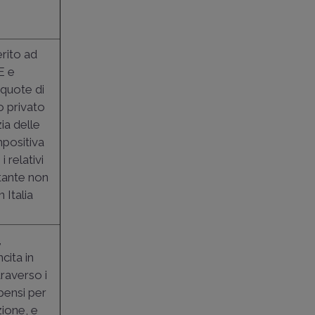
erito ad
RE e
 quote di
o privato
ia delle
mpositiva
i relativi
stante non
 Italia
,
cita in
traverso i
pensi per
zione, e