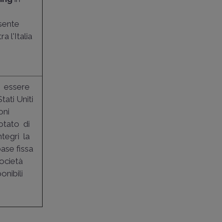
esente
 l'Italia
ta essere
tati Uniti
oni
dotato di
tegri la
ase fissa
società
onibili