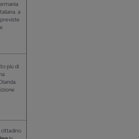
Germania
italiana, a
 previste
te
to più di
una
Olanda.
sizione
 cittadino
ing
in