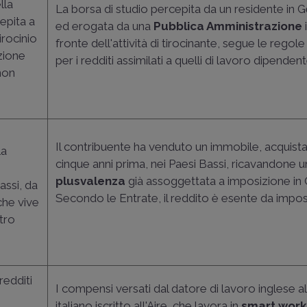
lla
La borsa di studio percepita da un residente in 
epita a
ed erogata da una
Pubblica Amministrazione
tirocinio
fronte dell'attività di tirocinante, segue le regole
zione
per i redditi assimilati a quelli di lavoro dipenden
non
Il contribuente ha venduto un immobile, acquista
la
cinque anni prima, nei Paesi Bassi, ricavandone 
e
plusvalenza
già assoggettata a imposizione in 
assi, da
Secondo le Entrate, il reddito è esente da impo
che vive
ltro
 redditi
I compensi versati dal datore di lavoro inglese al
italiano iscritto all'Aire, che lavora in
smart work