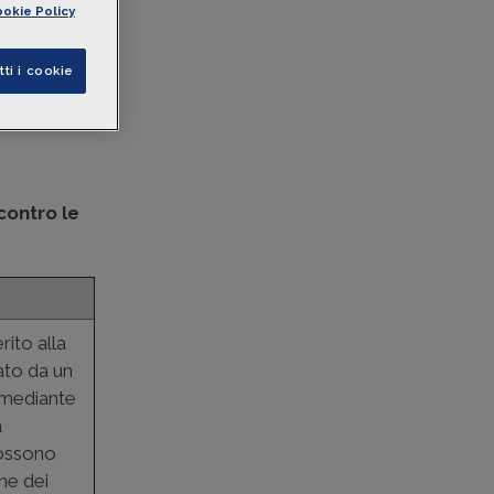
okie Policy
tti i cookie
contro le
rito alla
tato da un
 mediante
à
possono
ne dei