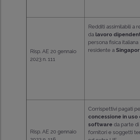
Redditi assimilabili a r
da
lavoro dipenden
persona fisica italiana
residente a
Singapo
Risp. AE 20 gennaio
2023 n. 111
Corrispettivi pagati pe
concessione in uso 
software
da parte di
Risp. AE 20 gennaio
fornitori e soggetti t
2023 n. 116