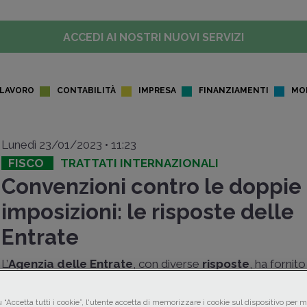
ACCEDI AI NOSTRI NUOVI SERVIZI
LAVORO
CONTABILITÀ
IMPRESA
FINANZIAMENTI
MO
Lunedì 23/01/2023 • 11:23
FISCO
TRATTATI INTERNAZIONALI
Convenzioni contro le doppie
imposizioni: le risposte delle
Entrate
L’
Agenzia delle Entrate
, con diverse
risposte
, ha fornito
chiarimenti in tema di
Convenzioni contro le doppie impo
relativamente a emolumenti percepiti da soggetti italiani c
 “Accetta tutti i cookie”, l'utente accetta di memorizzare i cookie sul dispositivo per mi