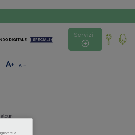
Servizi
NDO DIGITALE
SPECIALI
+
-
 alcuni
sizioni
,
he
gliorare la