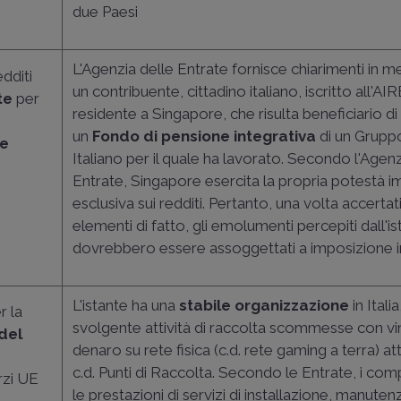
due Paesi
L'Agenzia delle Entrate fornisce chiarimenti in m
edditi
un contribuente, cittadino italiano, iscritto all'AI
te
per
residente a Singapore, che risulta beneficiario di
un
Fondo di pensione integrativa
di un Grupp
re
Italiano per il quale ha lavorato. Secondo l'Agenz
Entrate, Singapore esercita la propria potestà i
esclusiva sui redditi. Pertanto, una volta accertati 
elementi di fatto, gli emolumenti percepiti dall'i
dovrebbero essere assoggettati a imposizione in
L'istante ha una
stabile organizzazione
in Italia
r la
svolgente attività di raccolta scommesse con vin
del
denaro su rete fisica (c.d. rete gaming a terra) at
c.d. Punti di Raccolta. Secondo le Entrate, i com
erzi UE
le prestazioni di servizi di installazione, manuten