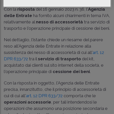
Con la
risposta
del 16 gennaio 2023 n. 36, l'
Agenzia
delle Entrate
ha fornito alcuni chiarimenti in tema IVA,
relativamente al
nesso di accessorietà
tra servizio di
trasporto e l'operazione principale di cessione dei beni.
Nel dettaglio, l'istante chiede un riesame del parere
reso all'Agenzia delle Entrate in relazione alla
sussistenza del nesso di accessorietà di cui all'
art. 12
DPR 633/72
tra il
servizio di trasporto
del kit,
acquistato dai clienti sul sito internet della società, e
l'operazione principale di
cessione dei beni
.
Con la risposta in oggetto, l'Agenzia delle Entrate
precisa, innanzitutto, che il principio di accessorietà di
cui di cui all'
art. 12 DPR 633/72
comporta che le
operazioni accessorie
, per tali intendendosi le
operazioni che assumono una posizione secondaria e