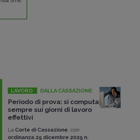
 real time,
LAVORO
DALLA CASSAZIONE
Periodo di prova: si computa
sempre sui giorni di lavoro
effettivi
La
Corte di Cassazione
, con
ordinanza 25 dicembre 2025 n.