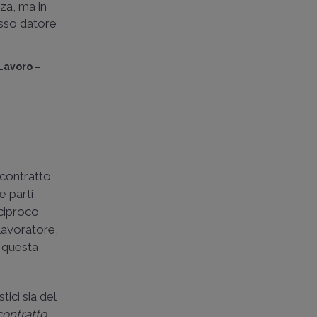
za, ma in
sso datore
 Lavoro –
 contratto
e parti
eciproco
 lavoratore,
a questa
ici sia del
contratto