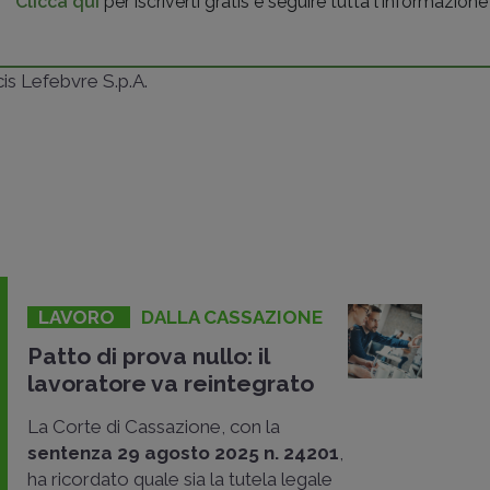
Clicca qui
per iscriverti gratis e seguire tutta l'informazione
ncis Lefebvre S.p.A.
LAVORO
DALLA CASSAZIONE
Patto di prova nullo: il
lavoratore va reintegrato
La Corte di Cassazione, con la
sentenza 29 agosto 2025 n. 24201
,
ha ricordato quale sia la tutela legale