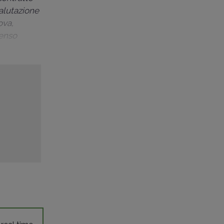
valutazione
ova,
senso