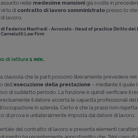
assunto nelle
medesime mansioni
già svolte in preceden
virtù di
contratto di lavoro somministrato
presso lo ste
di lavoro.
di
Federico Manfredi
-
Avvocato - Head of practice Diritto del
Carnelutti Law Firm
o di lettura
1 min.
 una clausola che le parti possono liberamente prevedere nel
o dell'
esecuzione della prestazione
– mediante il quale l
tivo di suddetto periodo. La funzione è quindi verificare il r
 precisamente il datore accerta le capacità professionali del
ll'occupazione in azienda. Certo è che la prassi non rispett
atto di prova è unilateralmente imposta dal datore di lavoro.
tale del contratto di lavoro e presenta elementi caratterist
a di merito ha recentemente approfondito che
“Nel caso di 