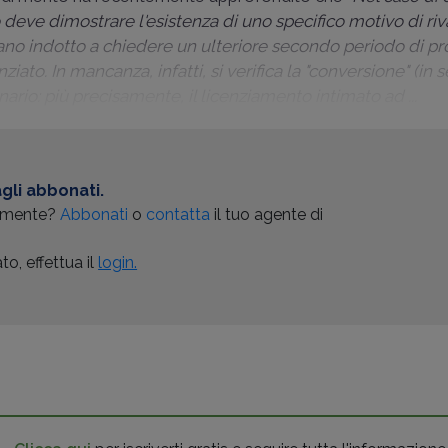
o deve dimostrare l'esistenza di uno specifico motivo di ri
iano indotto a chiedere un ulteriore secondo periodo di pr
nziato. In mancanza, infatti, si verifica la "conversione" (in 
nario: più precisamente, il licenziamento intimato ad ...
gli abbonati.
almente?
Abbonati
o
contatta
il tuo agente di
o, effettua il
login.