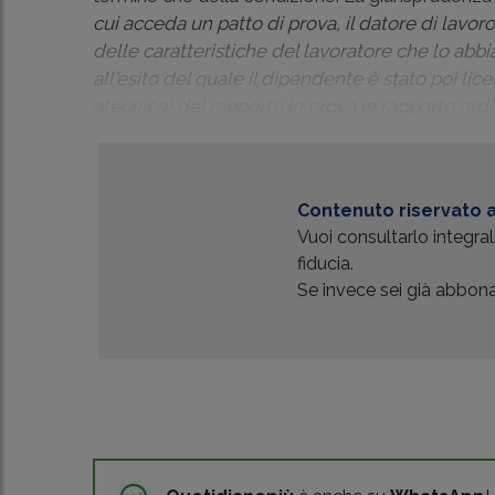
cui acceda un patto di prova, il datore di lavor
delle caratteristiche del lavoratore che lo abb
all'esito del quale il dipendente è stato poi lice
atecnico) del rapporto in prova in rapporto ordi
Contenuto riservato a
Vuoi consultarlo integr
fiducia.
Se invece sei già abbonat