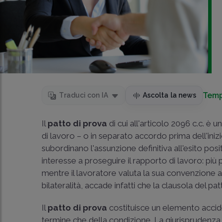
Temp
Traduci con IA
Ascolta la news
Il
patto di prova
di cui all'articolo 2096 c.c. è
di lavoro – o in separato accordo prima dell'inizi
subordinano l'assunzione definitiva all'esito posi
interesse a proseguire il rapporto di lavoro: più
mentre il lavoratore valuta la sua convenzione a
bilateralità, accade infatti che la clausola del p
Il
patto di prova
costituisce un elemento acciden
termine che della condizione. La giurisprudenz