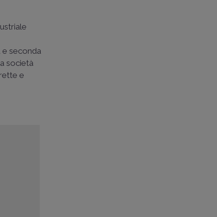
ustriale
a e seconda
La società
rette e