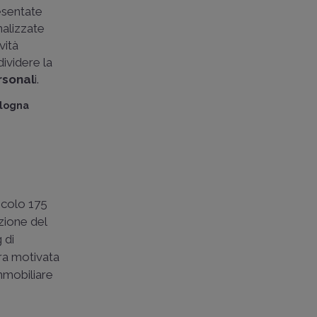
esentate
nalizzate
vità
dividere la
rsonal
i.
ologna
icolo 175
azione del
 di
bra motivata
immobiliare