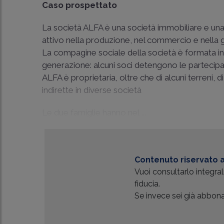
Caso prospettato
La società ALFA è una società immobiliare e un
attivo nella produzione, nel commercio e nella 
La compagine sociale della società è formata i
generazione: alcuni soci detengono le partecipazio
ALFA è proprietaria, oltre che di alcuni terreni, 
indirette in diverse società
Le due famiglie hanno nel ...
Contenuto riservato a
Vuoi consultarlo integr
fiducia.
Se invece sei già abbonat