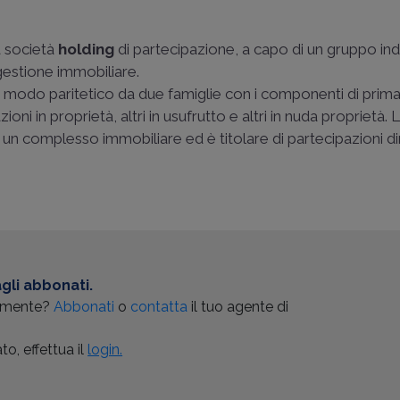
a società
holding
di partecipazione, a capo di un gruppo ind
gestione immobiliare.
n modo paritetico da due famiglie con i componenti di prim
ni in proprietà, altri in usufrutto e altri in nuda proprietà. 
di un complesso immobiliare ed è titolare di partecipazioni di
gli abbonati.
almente?
Abbonati
o
contatta
il tuo agente di
o, effettua il
login.