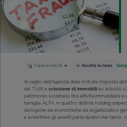
Temp
Traduci con IA
Ascolta la news
Al vaglio dell'Agenzia delle Entrate (risposta all
del TUIR e
scissione di immobili
ex articolo 1
patrimonio societario (tra attività immobiliare e 
famiglia, ALFA, in quattro distinte holding unip
da logiche sia economiche sia organizzativo gestio
e a ridefinire gli assetti partecipativi che fann