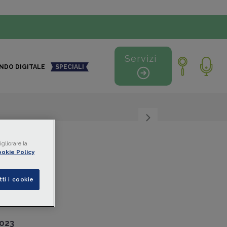
Servizi
NDO DIGITALE
SPECIALI
+
-
gliorare la
okie Policy
tti i cookie
2023