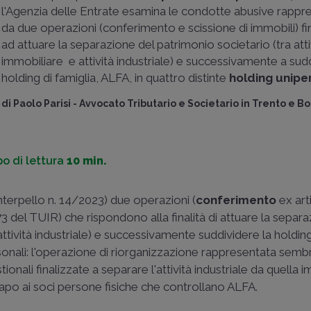
l'Agenzia delle Entrate esamina le condotte abusive rappr
da due operazioni (conferimento e scissione di immobili) fi
ad attuare la separazione del patrimonio societario (tra atti
immobiliare e attività industriale) e successivamente a sud
holding di famiglia, ALFA, in quattro distinte
holding unipe
di
Paolo Parisi
-
Avvocato Tributario e Societario in Trento e B
o di lettura
10 min.
'interpello n. 14/2023) due operazioni (
conferimento
ex art
73 del TUIR) che rispondono alla finalità di attuare la separ
attività industriale) e successivamente suddividere la holding
ersonali: l'operazione di riorganizzazione rappresentata sem
nali finalizzate a separare l'attività industriale da quella 
o capo ai soci persone fisiche che controllano ALFA.