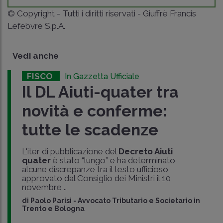
© Copyright - Tutti i diritti riservati - Giuffrè Francis
Lefebvre S.p.A.
Vedi anche
FISCO
In Gazzetta Ufficiale
Il DL Aiuti-quater tra
novità e conferme:
tutte le scadenze
L'iter di pubblicazione del
Decreto Aiuti
quater
è stato “lungo” e ha determinato
alcune discrepanze tra il testo ufficioso
approvato dal Consiglio dei Ministri il 10
novembre ..
di
Paolo Parisi
-
Avvocato Tributario e Societario in
Trento e Bologna