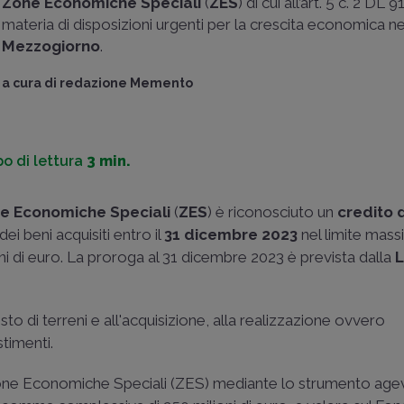
Zone Economiche Speciali
(
ZES
) di cui all’art. 5 c. 2 DL 
materia di disposizioni urgenti per la crescita economica ne
Mezzogiorno
.
a cura di
redazione Memento
o di lettura
3 min.
e Economiche Speciali
(
ZES
) è riconosciuto un
credito 
i beni acquisiti entro il
31 dicembre 2023
nel limite mass
ioni di euro. La proroga al 31 dicembre 2023 è prevista dalla
L
sto di terreni e all'acquisizione, alla realizzazione ovvero
stimenti.
ne Economiche Speciali (ZES) mediante lo strumento age