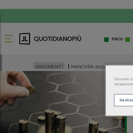
FISCO
ARGOMENTI
MANOVRA 2023
ZES
Cliccando su
navigazione 
Gestis