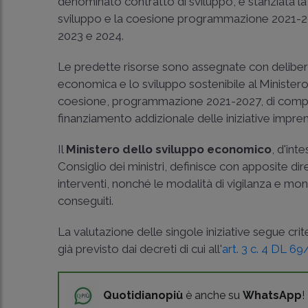
denominato contratto di sviluppo, è stanziata l
sviluppo e la coesione programmazione 2021-2027,
2023 e 2024.
Le predette risorse sono assegnate con delibe
economica e lo sviluppo sostenibile al Ministero
coesione, programmazione 2021-2027, di compet
finanziamento addizionale delle iniziative impre
Il
Ministero dello sviluppo economico
, d'int
Consiglio dei ministri, definisce con apposite dire
interventi, nonché le modalità di vigilanza e monit
conseguiti.
La valutazione delle singole iniziative segue cr
già previsto dai decreti di cui all'
art. 3 c. 4 DL 6
Quotidianopiù
è anche su
WhatsApp
!