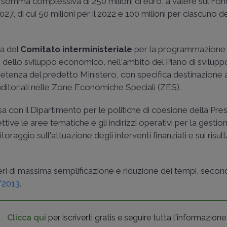
a somma complessiva di 250 milioni di euro, a valere sul Fon
 di cui 50 milioni per il 2022 e 100 milioni per ciascuno de
ra del
Comitato interministeriale
per la programmazione
 dello sviluppo economico, nell'ambito del Piano di svilupp
enza del predetto Ministero, con specifica destinazione a
nditoriali nelle Zone Economiche Speciali (ZES).
esa con il Dipartimento per le politiche di coesione della Pre
ttive le aree tematiche e gli indirizzi operativi per la gestio
oraggio sull'attuazione degli interventi finanziati e sui risult
iteri di massima semplificazione e riduzione dei tempi, seco
9/2013
.
Clicca qui
per iscriverti gratis e seguire tutta l'informazione