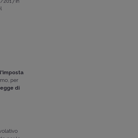
91/2017 in
l
d'imposta
imo, per
egge di
volativo