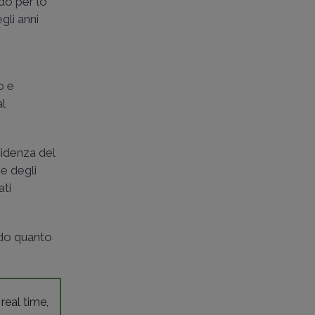
do per lo
gli anni
o e
l
sidenza del
ne degli
ati
ndo quanto
 real time,