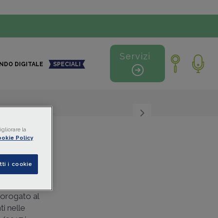
Servizi
NDO DIGITALE
SPECIALI
+
-
gliorare la
okie Policy
tti i cookie
prorogato al
ti nelle