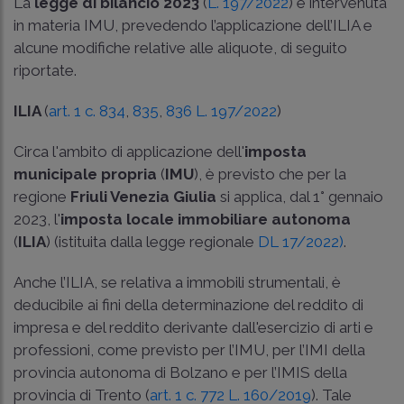
La
legge di bilancio 2023
(
L. 197/2022
) è intervenuta
in materia IMU, prevedendo l’applicazione dell’ILIA e
alcune modifiche relative alle aliquote, di seguito
riportate.
ILIA
(
art. 1 c. 834
,
835
,
836 L. 197/2022
)
Circa l'ambito di applicazione dell'
imposta
municipale propria
(
IMU
), è previsto che per la
regione
Friuli Venezia Giulia
si applica, dal 1° gennaio
2023, l'
imposta locale immobiliare autonoma
(
ILIA
) (istituita dalla legge regionale
DL 17/2022)
.
Anche l’ILIA, se relativa a immobili strumentali, è
deducibile ai fini della determinazione del reddito di
impresa e del reddito derivante dall'esercizio di arti e
professioni, come previsto per l’IMU, per l’IMI della
provincia autonoma di Bolzano e per l’IMIS della
provincia di Trento (
art. 1 c. 772 L. 160/2019
). Tale