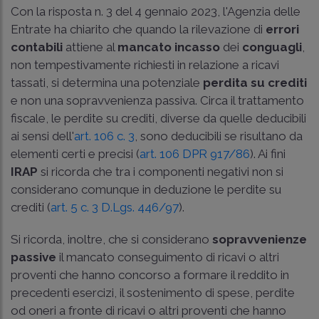
Con la risposta n. 3 del 4 gennaio 2023, l'Agenzia delle
Entrate ha chiarito che quando la rilevazione di
errori
contabili
attiene al
mancato incasso
dei
conguagli
,
non tempestivamente richiesti in relazione a ricavi
tassati, si determina una potenziale
perdita su crediti
e non una sopravvenienza passiva. Circa il trattamento
fiscale, le perdite su crediti, diverse da quelle deducibili
ai sensi dell'
art. 106 c. 3
, sono deducibili se risultano da
elementi certi e precisi (
art. 106 DPR 917/86
). Ai fini
IRAP
si ricorda che tra i componenti negativi non si
considerano comunque in deduzione le perdite su
crediti (
art. 5 c. 3 D.Lgs. 446/97
).
Si ricorda, inoltre, che si considerano
sopravvenienze
passive
il mancato conseguimento di ricavi o altri
proventi che hanno concorso a formare il reddito in
precedenti esercizi, il sostenimento di spese, perdite
od oneri a fronte di ricavi o altri proventi che hanno