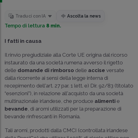
Traduci con IA
Ascolta la news
Tempo di lettura
8 min.
I fatti in causa
Il rinvio pregiudiziale alla Corte UE origina dal ricorso
instaurato da una società rumena avverso il rigetto
delle
domande di rimborso
delle
accise
versate
dalla ricorrente ai sensi della legge interna di
recepimento dell'
art. 27 par. 1 lett. e) Dir. 92/83
(titolato
“esenzioni”), in relazione all'acquisto da una società
multinazionale irlandese, che produce
alimenti
e
bevande
, di aromi utilizzati per la preparazione di
bevande rinfrescanti in Romania.
Tali aromi, prodotti dalla CMCI (controllata irlandese
della PepsiCo) che utilizza il 100% di alcole etilico non