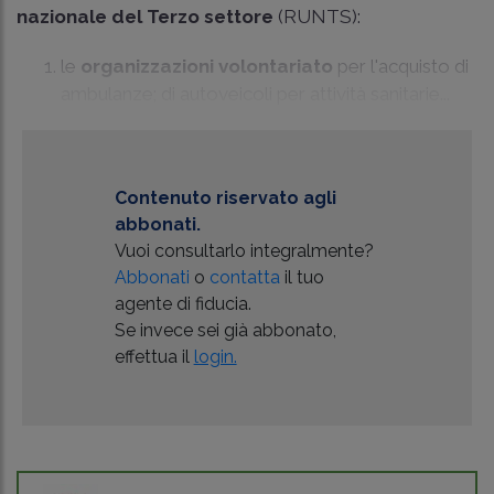
nazionale del Terzo settore
(RUNTS):
le
organizzazioni volontariato
per l'acquisto di
ambulanze; di autoveicoli per attività sanitarie...
Contenuto riservato agli
abbonati.
Vuoi consultarlo integralmente?
Abbonati
o
contatta
il tuo
agente di fiducia.
Se invece sei già abbonato,
effettua il
login.