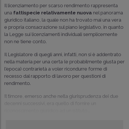
Il licenziamento per scarso rendimento rappresenta
una
fattispecie relativamente nuova
nel panorama
giuridico italiano, la quale non ha trovato mai una vera
e propria consacrazione sul piano legislativo, in quanto
la Legge sui licenziamenti individuali semplicemente
non ne tiene conto.
Il Legislatore di quegli anni, infatti, non si è addentrato
nella materia per una certa (e probabilmente giusta per
l'epoca) contrarietà a voler ricondurre forme di
recesso dal rapporto di lavoro per questioni di
rendimento.
Il timore, emerso anche nella giurisprudenza dei due
decenni successivi, era quello di fornire un
riconoscimento giuridico ad un istituto...