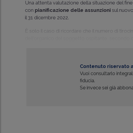
Una attenta valutazione della situazione del fine
con
pianificazione delle assunzioni
sul nuovo
il 31 dicembre 2022.
È solo il caso di ricordare che il numero di tiroc
dell'organico del soggetto ospitante, secondo q
Contenuto riservato a
Vuoi consultarlo integr
fiducia.
Se invece sei già abbonat