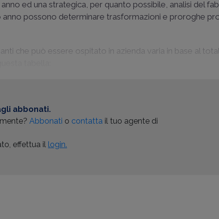
 anno ed una strategica, per quanto possibile, analisi del f
 anno possono determinare trasformazioni e proroghe pro
inanti che può essere ospitato in azienda varia in base al tota
uesta tabella:
gli abbonati.
almente?
Abbonati
o
contatta
il tuo agente di
o, effettua il
login.