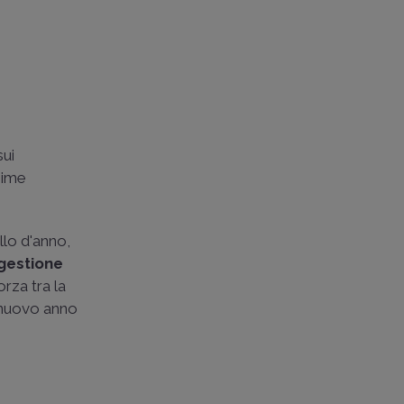
sui
ssime
llo d'anno,
gestione
orza tra la
l nuovo anno