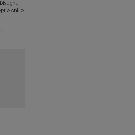
abbisogno
prio entro
le