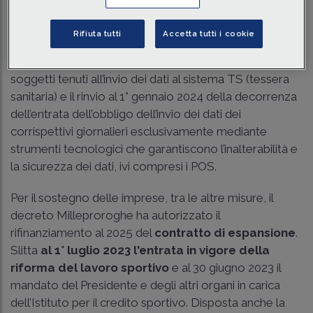
proroga al 30 giugno 2023 della
dichiarazione IMU
relativa all’anno d’imposta 2021, il divieto anche per il
Rifiuta tutti
Accetta tutti i cookie
2023 di documentare con la
fatturazione
elettronica le prestazioni sanitarie
da parte dei
soggetti tenuti all’invio dei dati al sistema TS (tessera
sanitaria) e il rinvio al 1° gennaio 2024 della decorrenza
dell’entrata dell’obbligo dell’invio dei dati dei
corrispettivi giornalieri esclusivamente mediante
strumenti tecnologici che garantiscono l’inalterabilità e
la sicurezza dei dati, ivi compresi i POS.
Per il sostegno delle imprese, tra le altre misure, il
decreto Milleproroghe ha autorizzato il
rifinanziamento al 2025 del
contratto di espansione
.
Slitta
al 1° luglio 2023 l'entrata in vigore della
riforma del lavoro sportivo
e al 30 giugno 2023 il
mandato del Presidente e degli altri organi in carica
dell’Istituto per il credito sportivo.
Disposta anche la