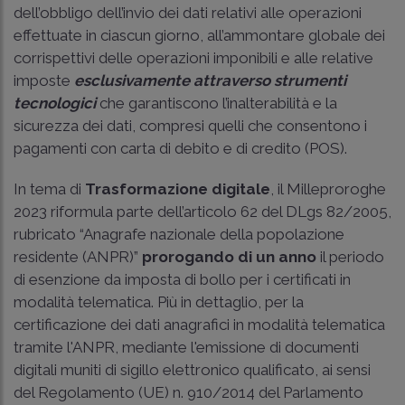
dell’obbligo dell’invio dei dati relativi alle operazioni
effettuate in ciascun giorno, all’ammontare globale dei
corrispettivi delle operazioni imponibili e alle relative
imposte
esclusivamente attraverso strumenti
tecnologici
che garantiscono l’inalterabilità e la
sicurezza dei dati, compresi quelli che consentono i
pagamenti con carta di debito e di credito (POS).
In tema di
Trasformazione digitale
, il Milleproroghe
2023 riformula parte dell’articolo
62 del DLgs 82/2005,
rubricato “Anagrafe nazionale della popolazione
residente (ANPR)”
prorogando di un anno
il periodo
di esenzione da imposta di bollo per i certificati in
modalità telematica. Più in dettaglio, per la
certificazione dei dati anagrafici in modalità telematica
tramite l'ANPR, mediante l'emissione di documenti
digitali muniti di sigillo elettronico qualificato, ai sensi
del Regolamento (UE) n. 910/2014 del Parlamento