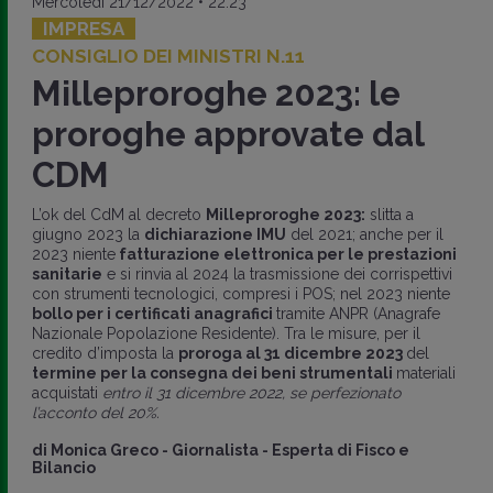
Mercoledì 21/12/2022 • 22:23
IMPRESA
CONSIGLIO DEI MINISTRI N.11
Milleproroghe 2023: le
proroghe approvate dal
CDM
L’ok del CdM al decreto
Milleproroghe 2023:
slitta a
giugno 2023 la
dichiarazione IMU
del 2021; anche per il
2023 niente
fatturazione elettronica per le prestazioni
sanitarie
e si rinvia al 2024 la trasmissione dei corrispettivi
con strumenti tecnologici, compresi i POS; nel 2023 niente
bollo per i certificati anagrafici
tramite ANPR (Anagrafe
Nazionale Popolazione Residente). Tra le misure, per il
credito d’imposta la
proroga al 31 dicembre 2023
del
termine per la consegna dei beni strumentali
materiali
acquistati
entro il 31 dicembre 2022, se perfezionato
l’acconto del 20%.
di
Monica Greco
-
Giornalista - Esperta di Fisco e
Bilancio