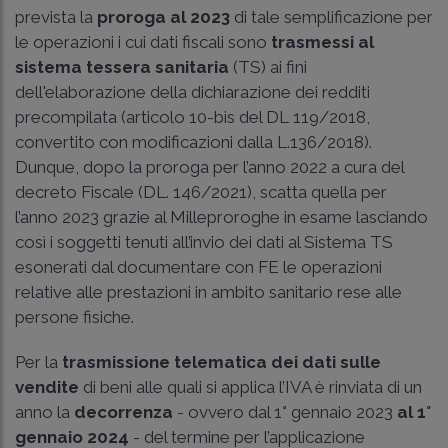
prevista la
proroga al 2023
di tale semplificazione per
le operazioni i cui dati fiscali sono
trasmessi al
sistema tessera sanitaria
(TS) ai fini
dell'elaborazione della dichiarazione dei redditi
precompilata (articolo 10-bis del DL 119/2018,
convertito con modificazioni dalla L.136/2018).
Dunque, dopo la proroga per l’anno 2022 a cura del
decreto Fiscale (DL. 146/2021), scatta quella per
l’anno 2023 grazie al Milleproroghe in esame lasciando
così i soggetti tenuti all’invio dei dati al Sistema TS
esonerati dal documentare con FE le operazioni
relative alle prestazioni in ambito sanitario rese alle
persone fisiche.
Per la
trasmissione telematica dei dati sulle
vendite
di beni alle quali si applica l’IVA è rinviata di un
anno la
decorrenza
- ovvero
dal 1° gennaio 2023
al 1°
gennaio 2024
- del termine per l’applicazione