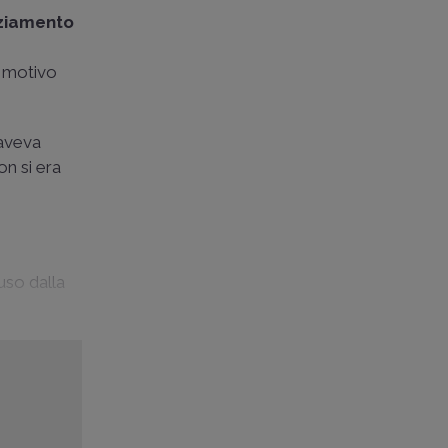
nziamento
o motivo
 aveva
on si era
luso dalla