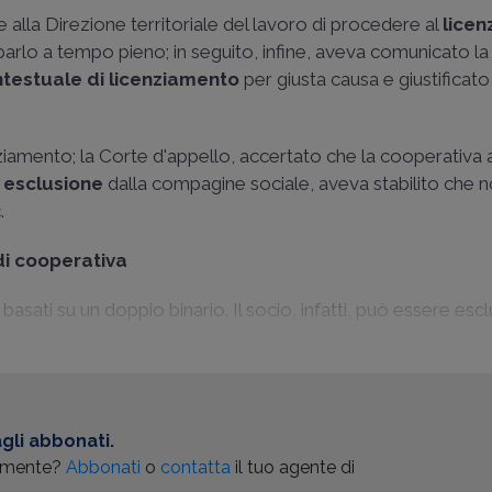
e alla Direzione territoriale del lavoro di procedere al
lice
parlo a tempo pieno; in seguito, infine, aveva comunicato la
ontestuale di licenziamento
per giusta causa e giustificat
enziamento; la Corte d'appello, accertato che la cooperativa
 esclusione
dalla compagine sociale, aveva stabilito che n
.
 di cooperativa
basati su un doppio binario. Il socio, infatti, può essere esc
gli abbonati.
almente?
Abbonati
o
contatta
il tuo agente di