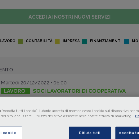
ACCEDI AI NOSTRI NUOVI SERVIZI
LAVORO
CONTABILITÀ
IMPRESA
FINANZIAMENTI
MO
MENTO
Martedì 20/12/2022 • 06:00
LAVORO
SOCI LAVORATORI DI COOPERATIVA
Licenziamento del socio:
necessario comunicare la del
 “Accetta tutti i cookie”, l'utente accetta di memorizzare i cookie sul dispositivo per mi
del sito, analizzare l'utilizzo del sito e assistere nelle nostre attività di marketing.
Co
di esclusione
ci cookie
Rifiuta tutti
Accetta tu
Qualora la cooperativa non abbia comunicato
la delibera