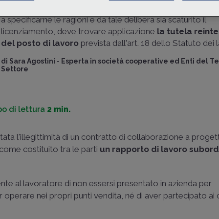
esclusione
al socio lavoratore con un contenuto minimo 
a specificarne le ragioni e da tale delibera sia scaturito il
licenziamento, deve trovare applicazione
la tutela reint
del posto di lavoro
prevista dall'art. 18 dello Statuto dei 
di
Sara Agostini
-
Esperta in società cooperative ed Enti del T
Settore
o di lettura
2 min.
ata l'illegittimità di un contratto di collaborazione a proget
come costituito tra le parti
un rapporto di lavoro subord
e al lavoratore di non essersi presentato in azienda per
perare nei propri punti vendita, né di aver partecipato ai c