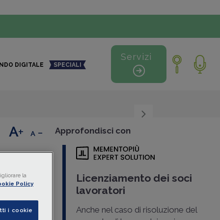
Servizi
NDO DIGITALE
SPECIALI
+
-
Approfondisci con
ibera
gliorare la
Licenziamento dei soci
okie Policy
lavoratori
Anche nel caso di risoluzione del
tti i cookie
 di