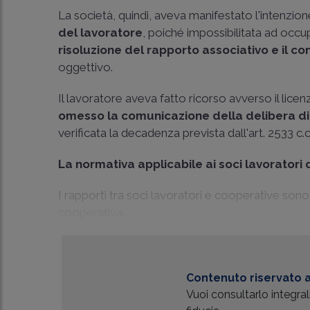
La società, quindi, aveva manifestato l'intenzion
del lavoratore
, poiché impossibilitata ad occu
risoluzione del rapporto associativo e il c
oggettivo.
Il lavoratore aveva fatto ricorso avverso il lic
omesso la comunicazione della delibera di
verificata la decadenza prevista dall'art. 2533 c.c
La normativa applicabile ai soci lavoratori
I rapporti tra soci lavoratori e cooperative sono 
cooperativa...
Contenuto riservato a
Vuoi consultarlo integr