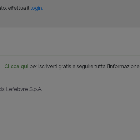
o, effettua il
login.
Clicca qui
per iscriverti gratis e seguire tutta l'informazione
ncis Lefebvre S.p.A.