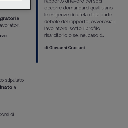
rapporto di lavoro dei soci
necessario
occorre domandarci quali siano
le esigenze di tutela della parte
egratoria
debole del rapporto, ovverosia il
lavoratori.
lavoratore, sotto il profilo
risarcitorio o se, nel caso d..
erzo
di
Giovanni Cruciani
to stipulato
inato
a
orsi di