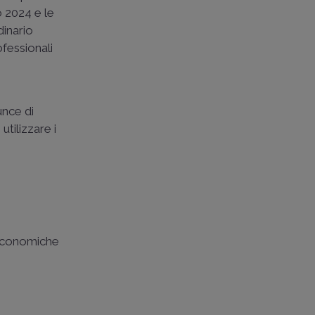
o 2024 e le
dinario
rofessionali
unce di
utilizzare i
i economiche