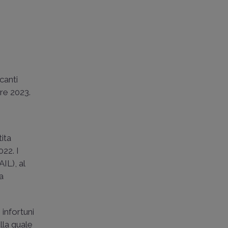
icanti
bre 2023.
tita
22. I
IL), al
la
 infortuni
alla quale