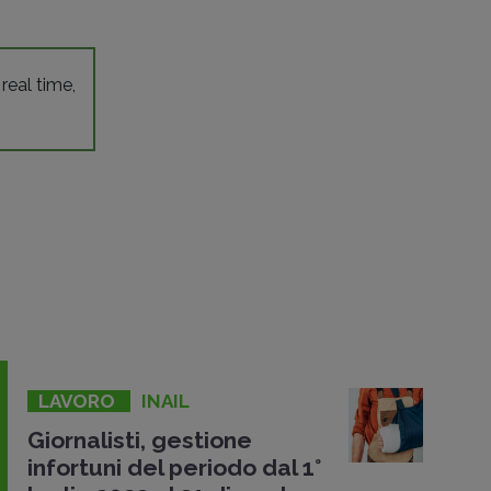
 real time,
LAVORO
INAIL
Giornalisti, gestione
infortuni del periodo dal 1°