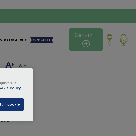
Servizi
NDO DIGITALE
SPECIALI
+
-
gliorare la
okie Policy
tti i cookie
di
n rapporto
al 1°