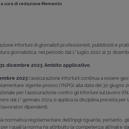
a cura di
redazione Memento
zione infortuni di giornalisti professionisti, pubblicisti e prat
atura giornalistica, nel periodo dal 1° luglio 2022 al 31 dicem
l 31 dicembre 2023. Ambito applicativo
icembre 2023
l'assicurazione infortuni continua a essere ges
lamentare vigente presso l'INPGI alla data del 30 giugno 20
ionale per l'assicurazione contro gli infortuni sul lavoro (INA
ere dal 1° gennaio 2024 si applica la disciplina prevista per 
i lavoratori dipendenti.
 la normativa regolamentare dell’Inpgi riguarda, pertanto, gli
, per i quali la norma ha attribuito la competenza all’Inail e d