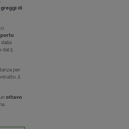
,
i greggi di
to
sporto
 dalla
e dal 5
ostanza per
tratto, il
 un
ottavo
na.