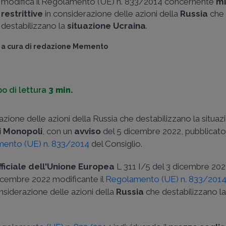
modifica il Regolamento (UE) n. 833/2014 concernente
mi
restrittive
in considerazione delle azioni della
Russia
che
destabilizzano la
situazione Ucraina
.
a cura di
redazione Memento
o di lettura
3 min.
azione delle azioni della Russia che destabilizzano la situaz
i Monopoli
, con un
avviso
del 5 dicembre 2022, pubblicato
ento (UE) n. 833/2014
del Consiglio.
ficiale dell'Unione Europea
L 311 I/5 del 3 dicembre 2022
cembre 2022 modificante il
Regolamento (UE) n. 833/201
nsiderazione delle azioni della
Russia
che destabilizzano la