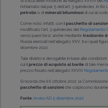
Si tratta delle modiche all'Allegato XXVIII del
Re
richiamato dal par. 5 dell'art. 3 quindecies, in 60
petrolio
o di
minerali bituminosi
di cui al cod
Come noto, infatti, con il
pacchetto di sanzion
modificato l'art. 3 quindecies del
Regolamento (
verso paesi terzi, anche mediante
trasbordo d
Russia elencati nell'allegato XXV, tra i quali fig
dicembre 2022.
Tale divieto è derogabile in base alle condizioni fi
cui il
prezzo di acquisto al barile
di tale merce
prezzo fissato nell'allegato XXVIII
Regolamento 
Si ricorda che il 6 ottobre 2022, la Commissione
pacchetto di sanzioni
che colpiscono duramente
Fonte
:
Avviso AD 5 dicembre 2022