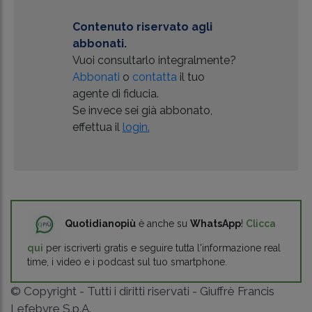
Contenuto riservato agli
abbonati.
Vuoi consultarlo integralmente?
Abbonati
o
contatta
il tuo
agente di fiducia.
Se invece sei già abbonato,
effettua il
login.
Quotidianopiù
è anche su
WhatsApp
!
Clicca
qui
per iscriverti gratis e seguire tutta l'informazione real
time, i video e i podcast sul tuo smartphone.
© Copyright - Tutti i diritti riservati - Giuffrè Francis
Lefebvre S.p.A.