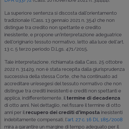
DPR 633/72
(
Cass. 16 novembre 2021 n. 34444
).
La superiore sentenza si discosta dall'orientamento
tradizionale (
Cass. 13 gennaio 2021 n. 354
) che non
distingue tra credito non spettante e credito
inesistente, e propone un'interpretazione adeguatrice
dell'originario tessuto normativo, letto alla luce dell'art.
13 c. 5 terzo periodo D.Lgs. 471/2015.
Tale interpretazione, richiamata dalla
Cass. 25 ottobre
2022 n. 31429
, non è stata recepita dalla giurisprudenza
successiva della stessa Corte, che ha continuato ad
accreditare un'esegesi del tessuto normativo che non
distingue tra crediti inesistenti e crediti non spettanti e
applica, indifferentemente, il
termine di decadenza
di otto anni. Nel dettaglio, nel fissare il termine di otto
anni per il
recupero dei crediti d'imposta
inesistenti
indebitamente compensati, l'
art. 27 c. 16 DL 185/2008
mira a garantire un margine di tempo adeguato per il