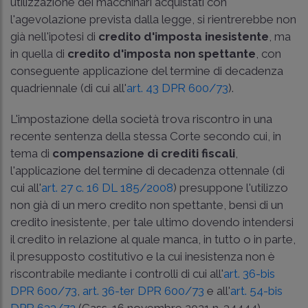
utilizzazione dei macchinari acquistati con
l'agevolazione prevista dalla legge, si rientrerebbe non
già nell'ipotesi di
credito d'imposta inesistente
, ma
in quella di
credito d'imposta non spettante
, con
conseguente applicazione del termine di decadenza
quadriennale (di cui all'
art. 43 DPR 600/73
).
L'impostazione della società trova riscontro in una
recente sentenza della stessa Corte secondo cui, in
tema di
compensazione di crediti fiscali
,
l'applicazione del termine di decadenza ottennale (di
cui all'
art. 27 c. 16 DL 185/2008
) presuppone l'utilizzo
non già di un mero credito non spettante, bensì di un
credito inesistente, per tale ultimo dovendo intendersi
il credito in relazione al quale manca, in tutto o in parte,
il presupposto costitutivo e la cui inesistenza non è
riscontrabile mediante i controlli di cui all'
art. 36-bis
DPR 600/73
,
art. 36-ter DPR 600/73
e all'
art. 54-bis