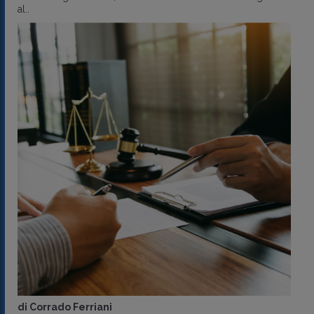
al..
di
Corrado Ferriani