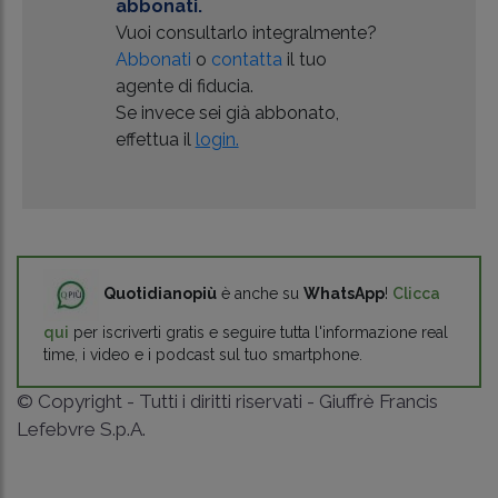
abbonati.
Vuoi consultarlo integralmente?
Abbonati
o
contatta
il tuo
agente di fiducia.
Se invece sei già abbonato,
effettua il
login.
Quotidianopiù
è anche su
WhatsApp
!
Clicca
qui
per iscriverti gratis e seguire tutta l'informazione real
time, i video e i podcast sul tuo smartphone.
© Copyright - Tutti i diritti riservati - Giuffrè Francis
Lefebvre S.p.A.