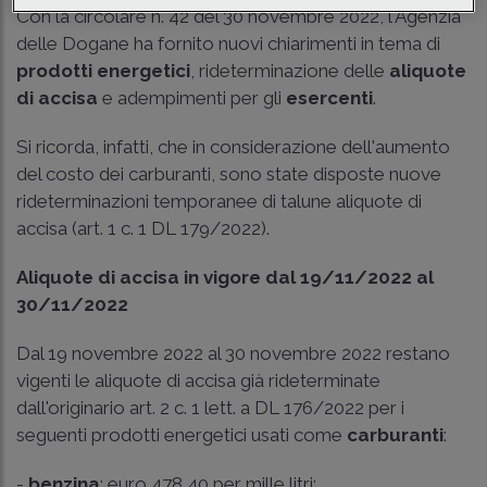
Con la circolare n. 42 del 30 novembre 2022, l'Agenzia
delle Dogane ha fornito nuovi chiarimenti in tema di
prodotti energetici
, rideterminazione delle
aliquote
di accisa
e adempimenti per gli
esercenti
.
Si ricorda, infatti, che in considerazione dell'aumento
del costo dei carburanti, sono state disposte nuove
rideterminazioni temporanee di talune aliquote di
accisa (
art. 1 c. 1 DL 179/2022
).
Aliquote di accisa in vigore dal 19/11/2022 al
30/11/2022
Dal 19 novembre 2022 al 30 novembre 2022 restano
vigenti le aliquote di accisa già rideterminate
dall'originario art. 2 c. 1 lett. a DL 176/2022 per i
seguenti prodotti energetici usati come
carburanti
:
-
benzina
: euro 478,40 per mille litri;