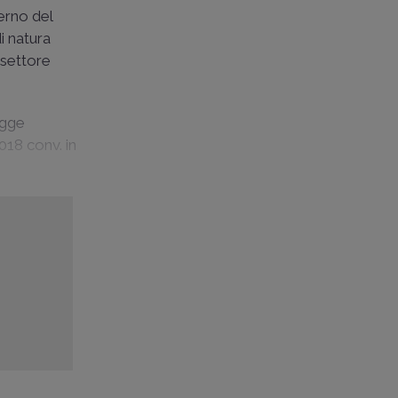
terno del
di natura
 settore
egge
018 conv. in