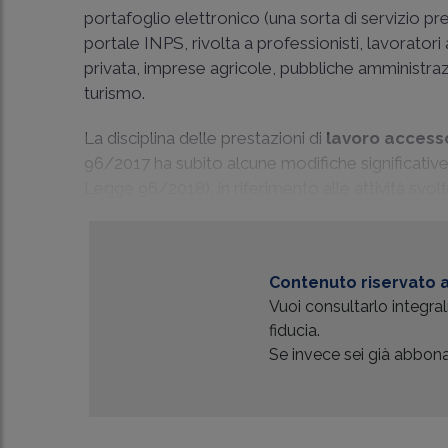
portafoglio elettronico (una sorta di servizio pr
portale INPS, rivolta a professionisti, lavoratori 
privata, imprese agricole, pubbliche amministrazio
turismo.
La disciplina delle prestazioni di
lavoro access
96/2017 ha subito alcune modifiche significative
Legge 96/2018), in riferimento alle attività svolte 
Contenuto riservato a
Vuoi consultarlo integr
fiducia.
Se invece sei già abbonat