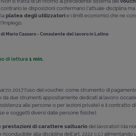
Non si tratta di un ritorno al precedente sistema dei
vouch
contrario le disposizioni confermano l'attuale disciplina m
la
platea degli utilizzatori
e i limiti economici che ne c
l'impiego.
di
Mario Cassaro
-
Consulente del lavoro in Latina
o di lettura
1 min.
 marzo 2017 l'uso del voucher, come strumento di pagament
to da due strumenti appositamente dedicati al lavoro occasio
assistenza alle persone o per lezioni private) e il contratto di
e e soggetti diversi dalle persone fisiche).
le
prestazioni di carattere saltuario
dei lavoratori (da no
conducibile alla disciplina dell'art. 2222 c.c.) alimentando 