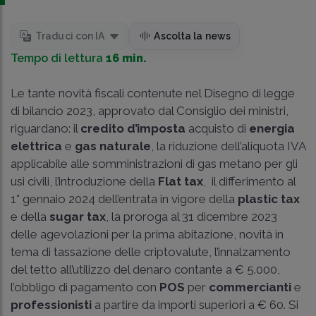
Traduci con IA
Ascolta la news
Tempo di lettura
16 min.
Le tante novità fiscali contenute nel Disegno di legge
di bilancio 2023, approvato dal Consiglio dei ministri,
riguardano: il
credito d’imposta
acquisto di
energia
elettrica
e
gas naturale
, la riduzione dell’aliquota IVA
applicabile alle somministrazioni di gas metano per gli
usi civili, l’introduzione della
Flat tax
, il differimento al
1° gennaio 2024 dell’entrata in vigore della
plastic tax
e della
sugar tax
, la proroga al 31 dicembre 2023
delle agevolazioni per la prima abitazione, novità in
tema di tassazione delle criptovalute, l’innalzamento
del tetto all’utilizzo del denaro contante a € 5.000,
l’obbligo di pagamento con
POS
per
commercianti
e
professionisti
a partire da importi superiori a € 60. Si