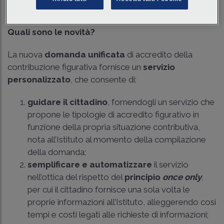
sindacali.
Quali sono le novità?
La nuova
domanda unificata
di accredito della
contribuzione figurativa fornisce un
servizio
personalizzato
, che consente di:
guidare il cittadino
, fornendogli un servizio che
propone le tipologie di accredito figurativo in
funzione della propria situazione contributiva,
nota all’Istituto al momento della compilazione
della domanda;
semplificare e automatizzare
il servizio
nell’ottica del rispetto del
principio
once only
,
per cui il cittadino fornisce una sola volta le
proprie informazioni all’Istituto, alleggerendo così
tempi e costi legati alle richieste di informazioni;