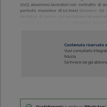
2023, assumono lavoratori con contratto di l
periodo massimo di 12 mesi
, l'esonero dal
dei datori di lavoro, con esclusione dei premi e 
infortuni sul lavoro (INAIL)
nel limite massi
Contenuto riservato a
Vuoi consultarlo integr
fiducia.
Se invece sei già abbonat
Quotidianopiù
è anche su
WhatsApp
!