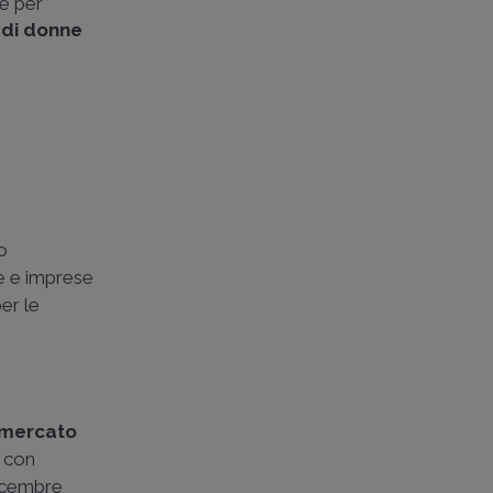
te per
 di donne
no
ie e imprese
er le
 mercato
, con
dicembre