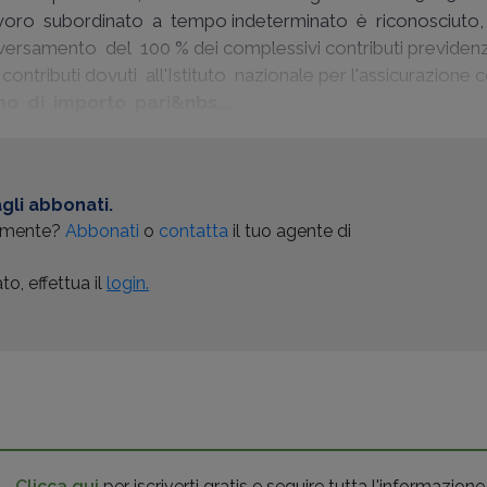
avoro subordinato a tempo indeterminato è riconosciuto
 versamento del 100 % dei complessivi contributi previdenzi
contributi dovuti all'Istituto nazionale per l'assicurazione 
mo di importo pari&nbs...
gli abbonati.
almente?
Abbonati
o
contatta
il tuo agente di
o, effettua il
login.
Clicca qui
per iscriverti gratis e seguire tutta l'informazione