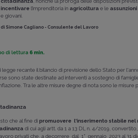
cittadinanza
, nonché la proroga delle disposizioni previs
incentivare
l’imprenditoria in
agricoltura
e le
assunzioni
e giovani.
di
Simone Cagliano
-
Consulente del Lavoro
o di lettura
6 min.
i legge recante il bilancio di previsione dello Stato per l'an
sorse sono state destinate ad interventi a sostegno di famigl
inflazione. Tra le altre misure degne di nota sono le misure p
ittadinanza
sto che al fine di
promuovere l‘inserimento stabile nel
ttadinanza
di cui agli artt. da 1 a 13 DL n. 4/2019, convertito
di lavoro privati che, a decorrere dal 1° gennaio 2023 al 31 