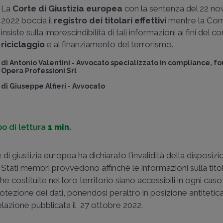
La
Corte di Giustizia europea
con la sentenza del 22 n
2022 boccia il
registro dei titolari effettivi
mentre la Co
insiste sulla imprescindibilità di tali informazioni ai fini del c
riciclaggio
e al finanziamento del terrorismo.
di
Antonio Valentini
-
Avvocato specializzato in compliance, f
Opera Professioni Srl
di
Giuseppe Alfieri
-
Avvocato
o di lettura
1 min.
 giustizia europea ha dichiarato l'invalidità della disposizi
i Stati membri provvedono affinché le informazioni sulla titol
che costituite nel loro territorio siano accessibili in ogni caso
 protezione dei dati, ponendosi peraltro in posizione antitetic
relazione pubblicata il 27 ottobre 2022.