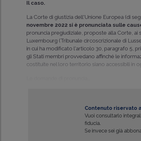
Il caso.
La Corte di giustizia dell'Unione Europea (di s
novembre 2022 si è pronunciata sulle caus
pronuncia pregiudiziale, proposte alla Corte, ai
Luxembourg (Tribunale circoscrizionale di Luss
in cui ha modificato l'articolo 30, paragrafo 5,
gli Stati membri provvedano affinché le informazion
costituite nel loro territorio siano accessibili in 
Le domande di pronuncia...
Contenuto riservato a
Vuoi consultarlo integr
fiducia.
Se invece sei già abbonat