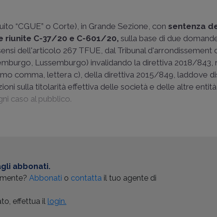
eguito “CGUE” o Corte), in Grande Sezione, con
sentenza de
e riunite C-37/20 e C-601/20,
sulla base di due domande
 sensi dell'articolo 267 TFUE, dal Tribunal d'arrondissement 
emburgo, Lussemburgo) invalidando la direttiva 2018/843, n
 primo comma, lettera c), della direttiva 2015/849, laddove 
i sulla titolarità effettiva delle società e delle altre entità
ogni caso al pubblico.
gli abbonati.
almente?
Abbonati
o
contatta
il tuo agente di
o, effettua il
login.