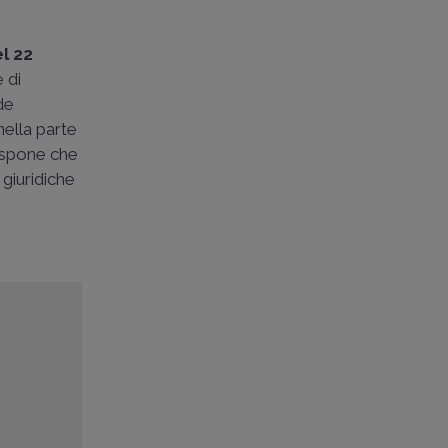
l 22
 di
de
ella parte
dispone che
 giuridiche