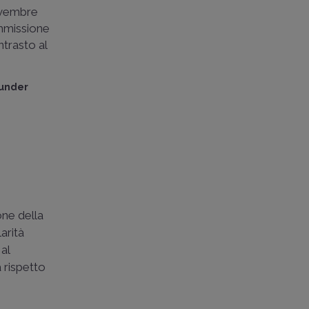
ovembre
mmissione
ontrasto al
ounder
one della
arità
 al
a rispetto