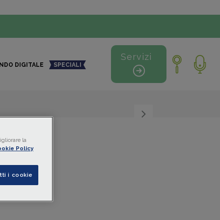
Servizi
NDO DIGITALE
SPECIALI
+
-
gliorare la
okie Policy
tti i cookie
ia