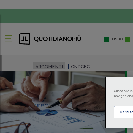
FISCO
ARGOMENTI
CNDCEC
Cliccando su
navigazione 
Gestis