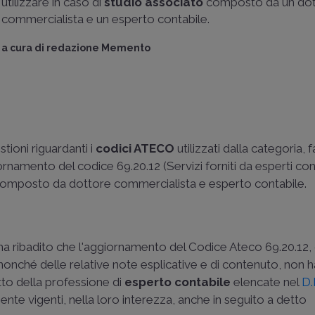
utilizzare in caso di
studio associato
composto da un do
commercialista e un esperto contabile.
a cura di
redazione Memento
tioni riguardanti i
codici ATECO
utilizzati dalla categoria,
rnamento del codice 69.20.12 (Servizi forniti da esperti conta
o composto da dottore commercialista e esperto contabile.
 ha ribadito che l'aggiornamento del Codice Ateco 69.20.12,
, nonché delle relative note esplicative e di contenuto, non 
tto della professione di
esperto contabile
elencate nel
D.
te vigenti, nella loro interezza, anche in seguito a detto