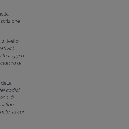
nella
toscrizione
 a livello
attività
) le leggi o
clatura di
 della
ei codici
ione di
al fine
ale, la cui