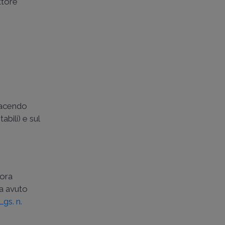
ttore
 facendo
bili) e sul
 ora
ha avuto
Lgs. n.