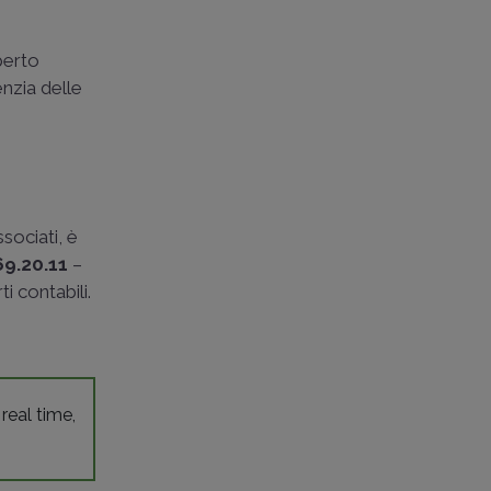
perto
enzia delle
ssociati, è
69.20.11
–
i contabili.
 real time,