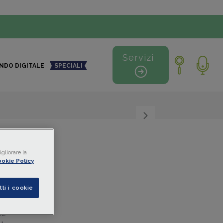
Servizi
NDO DIGITALE
SPECIALI
+
-
gliorare la
okie Policy
tti i cookie
 ATECO
da