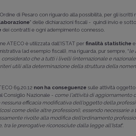
rdine di Pesaro con riguardo alla possibilità, per gli iscritti 
laborazione
" delle dichiarazioni fiscali - quindi invio e sot
e
dei contratti e ogni adempimento connesso.
e ATECO è utilizzata dall'ISTAT per
finalità statistiche
e,
nistrativa (ad esempio fiscali), ma riguarda, pur sempre, “
le 
, considerato che a tutti i livelli (internazionale e nazionale
criteri utili alla determinazione della struttura della nomen
ATECO 69.20.12
non ha conseguenze
sulle attività oggetto
l Consiglio Nazionale -
come l'attività di aggiornamento d
 nessuna efficacia modificativa dell'oggetto della profess
così come delle altre professioni), essendo necessarie a t
ssamente rivolte alla modifica dell'ordinamento profession
ra le prerogative riconosciute dalla legge all'Istat
”.