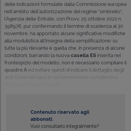
delle indicazioni formulate dalla Commissione europea
nell'ambito dell'autorizzazione del regime “ombrello”,
l'Agenzia delle Entrate, con
Provv. 25 ottobre 2022 n.
398976
, pur confermando il termine di scadenza al 30
novembre, ha apportato alcune significative modifiche
alla modulistica all'insegna della semplificazione: su
tutte la più rilevante è quella che, in presenza di alcune
condizioni, barrando la nuova
casella ES
inserita nel
frontespizio del modello, non è necessario compilare il
quadro A
ed evitare quindi di indicare il dettaglio degli
aiuti Covid nel caso in cui l'ammontare complessivo
degli aiuti ricevuti durante...
Contenuto riservato agli
abbonati.
Vuoi consultarlo integralmente?