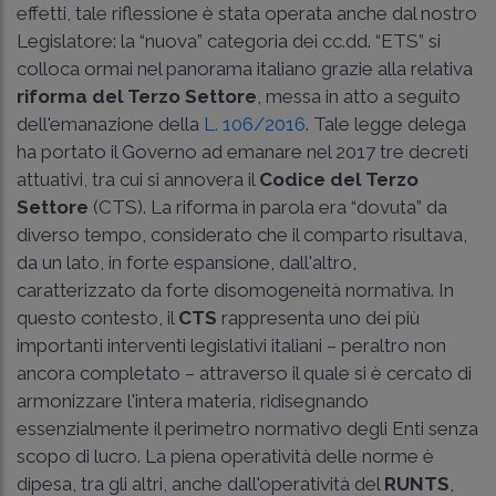
effetti, tale riflessione è stata operata anche dal nostro
Legislatore: la “nuova” categoria dei cc.dd. “ETS” si
colloca ormai nel panorama italiano grazie alla relativa
riforma del Terzo Settore
, messa in atto a seguito
dell'emanazione della
L. 106/2016
. Tale legge delega
ha portato il Governo ad emanare nel 2017 tre decreti
attuativi, tra cui si annovera il
Codice del Terzo
Settore
(CTS). La riforma in parola era “dovuta” da
diverso tempo, considerato che il comparto risultava,
da un lato, in forte espansione, dall'altro,
caratterizzato da forte disomogeneità normativa. In
questo contesto, il
CTS
rappresenta uno dei più
importanti interventi legislativi italiani – peraltro non
ancora completato – attraverso il quale si è cercato di
armonizzare l'intera materia, ridisegnando
essenzialmente il perimetro normativo degli Enti senza
scopo di lucro. La piena operatività delle norme è
dipesa, tra gli altri, anche dall'operatività del
RUNTS
,