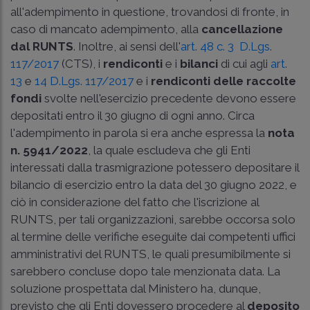
all'adempimento in questione, trovandosi di fronte, in
caso di mancato adempimento, alla
cancellazione
dal RUNTS
. Inoltre, ai sensi dell'
art. 48 c. 3 D.Lgs.
117/2017
(CTS), i
rendiconti
e i
bilanci
di cui agli
art.
13
e
14 D.Lgs. 117/2017
e i
rendiconti delle raccolte
fondi
svolte nell'esercizio precedente devono essere
depositati entro il 30 giugno di ogni anno. Circa
l'adempimento in parola si era anche espressa la
nota
n. 5941/2022
, la quale escludeva che gli Enti
interessati dalla trasmigrazione potessero depositare il
bilancio di esercizio entro la data del 30 giugno 2022, e
ciò in considerazione del fatto che l'iscrizione al
RUNTS, per tali organizzazioni, sarebbe occorsa solo
al termine delle verifiche eseguite dai competenti uffici
amministrativi del RUNTS, le quali presumibilmente si
sarebbero concluse dopo tale menzionata data. La
soluzione prospettata dal Ministero ha, dunque,
previsto che gli Enti dovessero procedere al
deposito