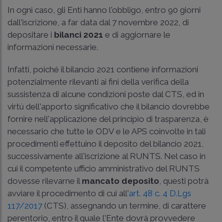
In ogni caso, gli Enti hanno l'obbligo, entro 90 giorni
dall'iscrizione, a far data dal 7 novembre 2022, di
depositare i
bilanci 2021
e di aggiornare le
informazioni necessarie.
Infatti, poiché il bilancio 2021 contiene informazioni
potenzialmente rilevanti ai fini della verifica della
sussistenza di alcune condizioni poste dal CTS, ed in
virtù dell'apporto significativo che il bilancio dovrebbe
fornire nell'applicazione del principio di trasparenza, è
necessario che tutte le ODV e le APS coinvolte in tali
procedimenti effettuino il deposito del bilancio 2021,
successivamente all'iscrizione al RUNTS. Nel caso in
cui il competente ufficio amministrativo del RUNTS
dovesse rilevarne il
mancato deposito
, questi potrà
avviare il procedimento di cui all'
art. 48 c. 4 D.Lgs
117/2017
(CTS), assegnando un termine, di carattere
perentorio, entro il quale l'Ente dovrà provvedere