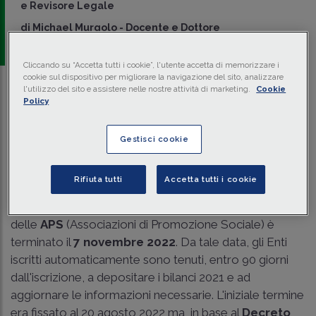
e Revisore Legale
di
Michael Murgolo
-
Docente e Dottore
Commercialista
Cliccando su “Accetta tutti i cookie”, l'utente accetta di memorizzare i
cookie sul dispositivo per migliorare la navigazione del sito, analizzare
l'utilizzo del sito e assistere nelle nostre attività di marketing.
Cookie
Traduci con IA
Ascolta la news
Policy
Tempo di lettura
1 min.
Gestisci cookie
Il procedimento di trasmigrazione attraverso il quale gli
uffici del
RUNTS
(
Registro Unico Nazionale del
Rifiuta tutti
Accetta tutti i cookie
Terzo Settore
) avrebbero dovuto verificare
l'iscrizione delle
ODV
(Organizzazioni di Volontariato) e
delle
APS
(Associazioni di Promozione Sociale) è
terminato il
7 novembre 2022
. Da tale data, gli Enti
iscritti automaticamente sono tenuti, entro 90 giorni
dall'iscrizione, a depositare i bilanci 2021 e ad
aggiornare le informazioni necessarie. L'iniziale termine
era fissato al 20 agosto 2022 ma, in base al
Decreto