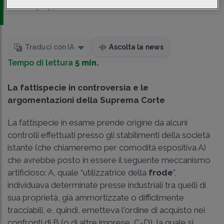
managing partner, Studio AC
Traduci con IA
Ascolta la news
Tempo di lettura
5 min.
La fattispecie in controversia e le
argomentazioni della Suprema Corte
La fattispecie in esame prende origine da alcuni
controlli effettuati presso gli stabilimenti della società
istante (che chiameremo per comodità espositiva A)
che avrebbe posto in essere il seguente meccanismo
artificioso: A, quale “utilizzatrice della
frode
”,
individuava determinate presse industriali tra quelli di
sua proprietà, già ammortizzate o difficilmente
tracciabili, e, quindi, emetteva l'ordine di acquisto nei
confronti di B (o di altre imprese, C-D), la quale si