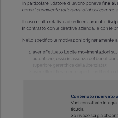
In particolare il datore di lavoro poneva
fine al
come “
connivente tolleranza di abusi commessi
Il caso risulta relativo ad un licenziamento disc
in contrasto con le direttive aziendali e con le 
Nello specifico le motivazioni originariamente ad
aver effettuato illecite movimentazioni sul 
autentiche, ossia in assenza del beneficiari
superiore gerarchica della licenziata);
avere illegittimamente aperto un libretto di 
Contenuto riservato a
Vuoi consultarlo integr
fiducia.
Se invece sei già abbonat