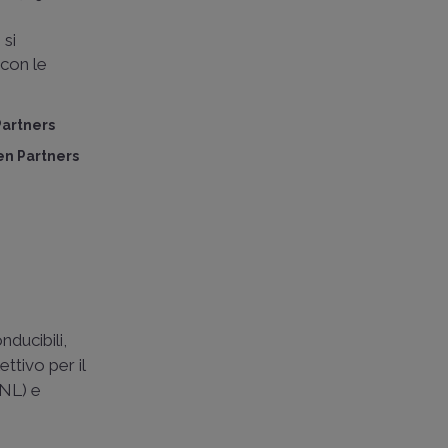
 si
con le
Partners
en Partners
nducibili,
tivo per il
CNL) e