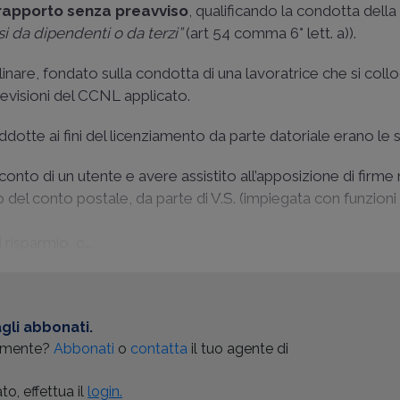
 rapporto senza preavviso
, qualificando la condotta della
 da dipendenti o da terzi”
(art 54 comma 6° lett. a)).
iplinare, fondato sulla condotta di una lavoratrice che si co
previsioni del CCNL applicato.
dotte ai fini del licenziamento da parte datoriale erano le 
conto di un utente e avere assistito all’apposizione di firme
o del conto postale, da parte di V.S. (impiegata con funzioni 
risparmio, c...
gli abbonati.
almente?
Abbonati
o
contatta
il tuo agente di
o, effettua il
login.