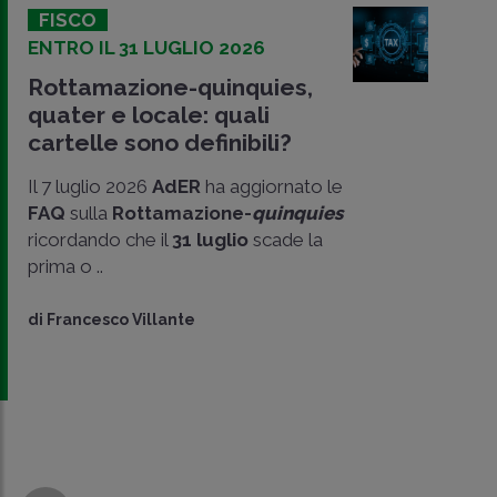
FISCO
ENTRO IL 31 LUGLIO 2026
Rottamazione-quinquies,
quater e locale: quali
cartelle sono definibili?
Il 7 luglio 2026
AdER
ha aggiornato le
FAQ
sulla
Rottamazione-
quinquies
ricordando che il
31 luglio
scade la
prima o ..
di
Francesco Villante