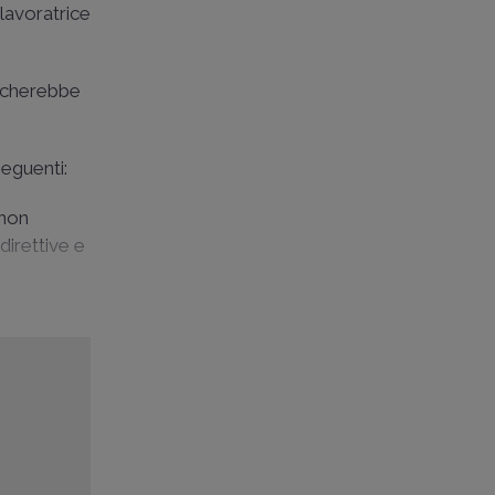
 lavoratrice
llocherebbe
seguenti:
 non
direttive e