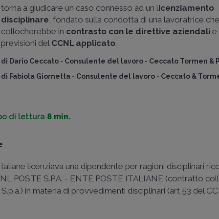
torna a giudicare un caso connesso ad un l
icenziamento
disciplinare
, fondato sulla condotta di una lavoratrice che
collocherebbe in
contrasto con le direttive aziendali
e 
previsioni del
CCNL applicato
.
di
Dario Ceccato
-
Consulente del lavoro - Ceccato Tormen & 
di
Fabiola Giornetta
-
Consulente del lavoro - Ceccato & Torm
o di lettura
8 min.
e
taliane licenziava una dipendente per ragioni disciplinari rico
 CCNL POSTE S.P.A. - ENTE POSTE ITALIANE (contratto collet
p.a.) in materia di provvedimenti disciplinari (art 53 del C