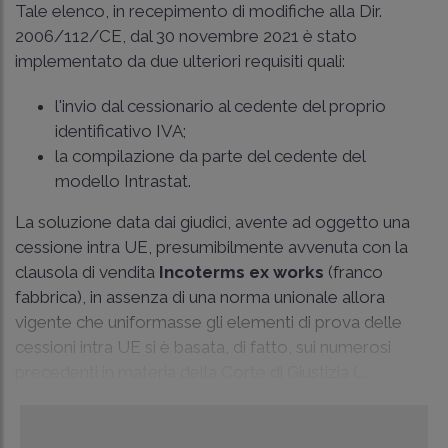
Tale elenco, in recepimento di modifiche alla Dir.
2006/112/CE, dal 30 novembre 2021 è stato
implementato da due ulteriori requisiti quali:
l'invio dal cessionario al cedente del proprio
identificativo IVA;
la compilazione da parte del cedente del
modello Intrastat.
La soluzione data dai giudici, avente ad oggetto una
cessione intra UE, presumibilmente avvenuta con la
clausola di vendita
Incoterms ex works
(franco
fabbrica), in assenza di una norma unionale allora
vigente che uniformasse gli elementi di prova delle
cessioni intra UE si è basata, di fatto, sui numerosi
precedenti in materia della Corte di Giustizia (...