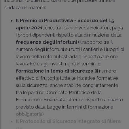
industriali, è utile ricordare le due precedenti intese
sindacali in materia:
Il Premio di Produttività - accordo del 15
aprile 2021
, che, tra i suoi diversi indicatori, paga
i propri dipendenti rispetto alla diminuzione della
frequenza degli infortuni
(il rapporto tra il
numero degli infortuni su tutti i cantieri e i luoghi di
lavoro della rete autostradale rispetto alle ore
lavorate) e agli investimenti in termini di
formazione in tema di sicurezza
(il numero
effettivo di fruitori a tutte le iniziative formative
sulla sicurezza, anche stabilite congiuntamente
tra le parti nel Comitato Paritetico della
Formazione Finanziata, ulteriori rispetto a quanto
previsto dalla Legge in termini di formazione
obbligatoria)
Il Protocollo di Sicurezza integrato di filiera
de...