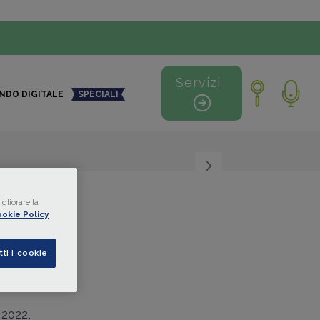
Servizi
NDO DIGITALE
SPECIALI
+
-
gliorare la
okie Policy
l
tti i cookie
 2022,