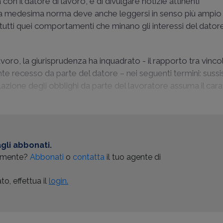
con il datore di lavoro, e di divulgare notizie attinenti
la medesima norma deve anche leggersi in senso più ampio
utti quei comportamenti che minano gli interessi del datore
voro, la giurisprudenza ha inquadrato - il rapporto tra vinco
nte recesso da parte del datore – nei seguenti termini: sussi
olazione degli obblighi da parte del lavoratore assuma il cara
gli abbonati.
almente?
Abbonati
o
contatta
il tuo agente di
o, effettua il
login.