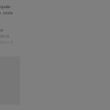
 quale
, ossia
lo
ste la
ttere di