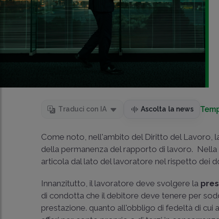
Temp
Traduci con IA
Ascolta la news
Come noto, nell'ambito del Diritto del Lavoro, la
della permanenza del rapporto di lavoro. Nella fa
articola dal lato del lavoratore nel rispetto dei do
Innanzitutto, il lavoratore deve svolgere la
pres
di condotta che il debitore deve tenere per soddis
prestazione. quanto all'obbligo di fedeltà di cui a