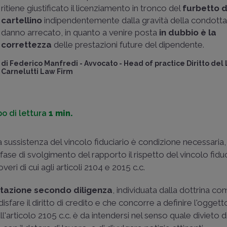
ritiene giustificato il licenziamento in tronco del
furbetto d
cartellino
indipendentemente dalla gravità della condotta
danno arrecato, in quanto a venire posta
in dubbio è la
correttezza
delle prestazioni future del dipendente.
di
Federico Manfredi
-
Avvocato - Head of practice Diritto del
Carnelutti Law Firm
o di lettura
1 min.
 sussistenza del vincolo fiduciario è condizione necessaria, 
se di svolgimento del rapporto il rispetto del vincolo fiduci
veri di cui agli articoli 2104 e 2015 c.c.
tazione secondo diligenza
, individuata dalla dottrina 
fare il diritto di credito e che concorre a definire l'oggett
ll'articolo 2105 c.c. è da intendersi nel senso quale divieto d