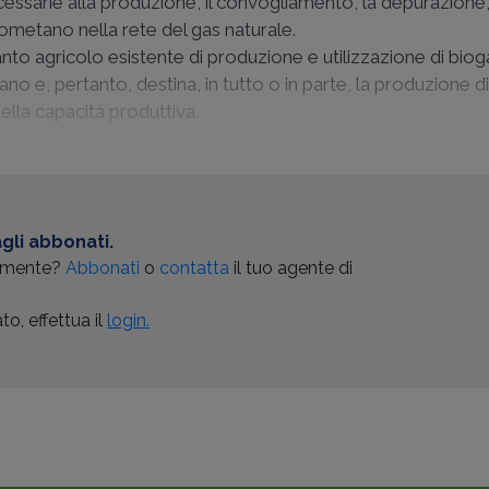
essarie alla produzione, il convogliamento, la depurazione,
iometano nella rete del gas naturale.
ianto agricolo esistente di produzione e utilizzazione di bio
no e, pertanto, destina, in tutto o in parte, la produzione d
lla capacità produttiva.
gli abbonati.
almente?
Abbonati
o
contatta
il tuo agente di
o, effettua il
login.