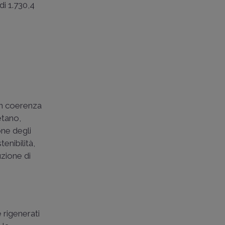
i 1.730,4
in coerenza
etano,
one degli
tenibilità,
uzione di
 rigenerati