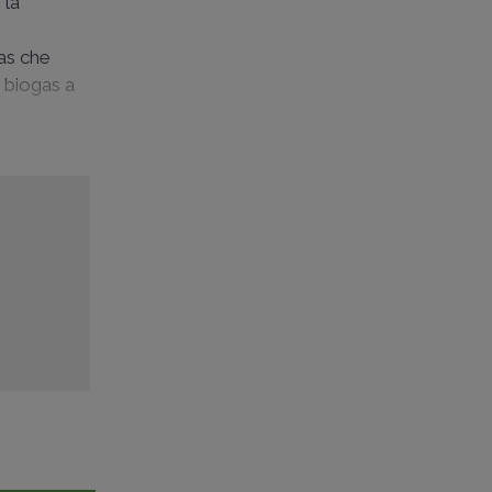
 la
gas che
i biogas a