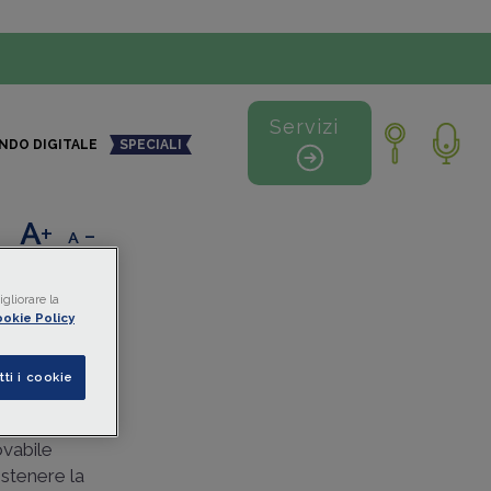
Servizi
NDO DIGITALE
SPECIALI
+
-
gliorare la
ivi
okie Policy
tti i cookie
ovabile
ostenere la