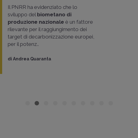
Il PNRR ha evidenziato che lo
sviluppo del
biometano di
produzione nazionale
è un fattore
rilevante per il raggiungimento dei
target di decarbonizzazione europei,
per il potenz..
di
Andrea Quaranta