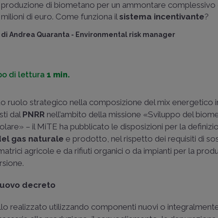
produzione di biometano per un ammontare complessivo d
milioni di euro. Come funziona il
sistema incentivante
?
di
Andrea Quaranta
-
Environmental risk manager
o di lettura
1 min.
suo ruolo strategico nella composizione del mix energetico 
sti dal
PNRR
nell’ambito della missione «Sviluppo del biom
are» – il MiTE ha pubblicato le disposizioni per la definizi
del gas naturale
e prodotto, nel rispetto dei requisiti di sos
atrici agricole e da rifiuti organici o da impianti per la prod
rsione.
 nuovo decreto
llo realizzato utilizzando componenti nuovi o integralmente