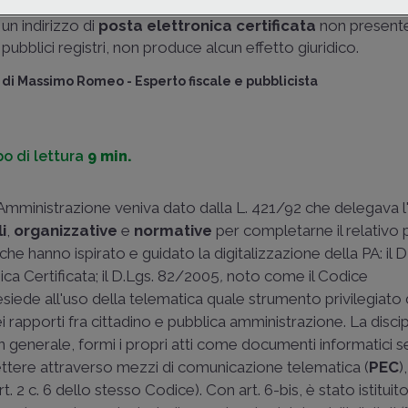
tributario
venga notificato telematicamente al contribue
un indirizzo di
posta elettronica certificata
non presente
pubblici registri, non produce alcun effetto giuridico.
di
Massimo Romeo
-
Esperto fiscale e pubblicista
o di lettura
9 min.
 Amministrazione veniva dato dalla
L. 421/92
che delegava l'
i
,
organizzative
e
normative
per completarne il relativo
che hanno ispirato e guidato la digitalizzazione della PA: il 
ica Certificata; il D.Lgs. 82/2005
,
noto come il Codice
resiede all'uso della telematica quale strumento privilegiato 
rapporti fra cittadino e pubblica amministrazione. La discip
in generale, formi i propri atti come documenti informatici
ettere attraverso mezzi di comunicazione telematica (
PEC
)
rt. 2 c. 6 dello stesso Codice). Con art. 6-bis, è stato istituit