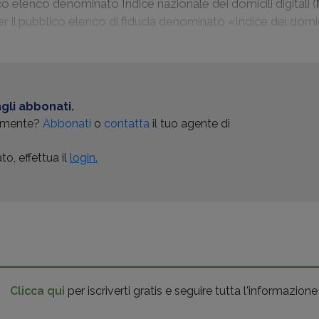
 elenco denominato Indice nazionale dei domicili digitali (
er il pubblico elenco di fiducia denominato «Indice dei domicil
gli abbonati.
almente?
Abbonati
o
contatta
il tuo agente di
o, effettua il
login.
Clicca qui
per iscriverti gratis e seguire tutta l'informazione