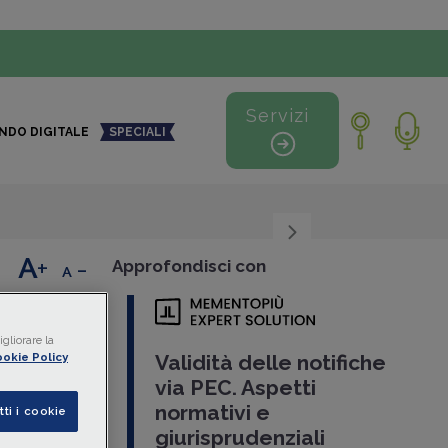
Servizi
NDO DIGITALE
SPECIALI
+
-
Approfondisci con
gliorare la
e PEC
okie Policy
Validità delle notifiche
stri
via PEC. Aspetti
normativi e
tti i cookie
a l’
atto
giurisprudenziali