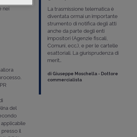
nte ma da
 nei
La trasmissione telematica è
diventata ormai un importante
strumento di notifica degli atti
anche da parte degli enti
impositori (Agenzie fiscali,
Comuni, ecc.), e per le cartelle
esattoriali. La giurisprudenza di
merit..
allora
di
Giuseppe Moschella
-
Dottore
 processo.
commercialista
DPR
di
lina del
 secondo
, applicabile
o presso il