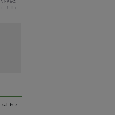
INI-PEC
)
i digitali
 real time,