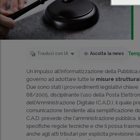
Temp
Traduci con IA
Ascolta la news
Un impulso all'informatizzazione della Pubblica
governo ad adottare tutte le
misure struttural
Due sono stati i provvedimenti legislativi chiave 
68/2005
,
disciplinante l'uso della Posta Elettron
dell'Amministrazione Digitale (C.A.D.), il quale p
comunicazione tendente alla semplificazione dei 
C.A.D. prevede che l'amministrazione pubblica, 
specifiche regole tecniche e che li possa trasm
anche agli atti tributari per esplicita previsione (a