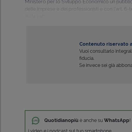
Ministero per lo Sviluppo Economico un pubblico
delle imprese e dei professionisti e con l'art. 6-t
della pub...
Contenuto riservato a
Vuoi consultarlo integr
fiducia.
Se invece sei già abbonat
Quotidianopiù
è anche su
WhatsApp
!
i video e i podcast sul tuo smartphone.