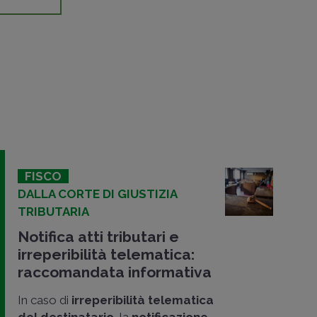
FISCO
DALLA CORTE DI GIUSTIZIA
TRIBUTARIA
Notifica atti tributari e
irreperibilità telematica:
raccomandata informativa
In caso di
irreperibilità telematica
del destinatario
, la
notificazione