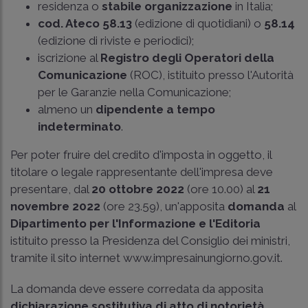
residenza o
stabile organizzazione
in Italia;
cod. Ateco 58.13
(edizione di quotidiani) o
58.14
(edizione di riviste e periodici);
iscrizione al
Registro degli Operatori della
Comunicazione
(ROC), istituito presso l'Autorità
per le Garanzie nella Comunicazione;
almeno un
dipendente a tempo
indeterminato
.
Per poter fruire del credito d'imposta in oggetto, il
titolare o legale rappresentante dell'impresa deve
presentare, dal
20 ottobre 2022
(ore 10.00) al
21
novembre 2022
(ore 23.59), un'apposita
domanda
al
Dipartimento per l'Informazione e l'Editoria
istituito presso la Presidenza del Consiglio dei ministri,
tramite il sito internet www.impresainungiorno.gov.it.
La domanda deve essere corredata da apposita
dichiarazione sostitutiva di atto di notorietà
,