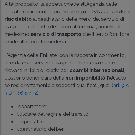
A tal proposito, la società chiede all'Agenzia delle
Entrate chiarimenti in ordine al regime IVA applicabile al
riaddebito
al destinatario delle merci del servizio di
trasporto dal porto di sbarco al terminal, nonché al
medesimo
servizio di trasporto
che il terzo fornitore
rende alla società medesima.
L'Agenzia delle Entrate, con la risposta in commento,
ricorda che i servizi di trasporto, territorialmente
rilevanti in Italia e relativi agli
scambi internazionali
,
possono beneficiare della
non imponibilità IVA
solo
se resi direttamente a soggetti qualificati, quali (
art. 9 c.
3 DPR 633/72
):
l'esportatore;
il titolare del regime del transito;
l'importatore;
il destinatario dei beni;