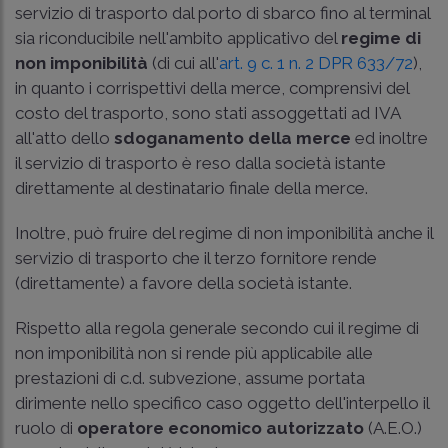
servizio di trasporto dal porto di sbarco fino al terminal
sia riconducibile nell'ambito applicativo del
regime di
non imponibilità
(di cui all'
art. 9 c. 1 n. 2 DPR 633/72
),
in quanto i corrispettivi della merce, comprensivi del
costo del trasporto, sono stati assoggettati ad IVA
all'atto dello
sdoganamento della merce
ed inoltre
il servizio di trasporto è reso dalla società istante
direttamente al destinatario finale della merce.
Inoltre, può fruire del regime di non imponibilità anche il
servizio di trasporto che il terzo fornitore rende
(direttamente) a favore della società istante.
Rispetto alla regola generale secondo cui il regime di
non imponibilità non si rende più applicabile alle
prestazioni di c.d. subvezione, assume portata
dirimente nello specifico caso oggetto dell'interpello il
ruolo di
operatore economico autorizzato
(A.E.O.)