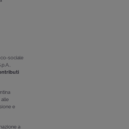
 a
ico-sociale
.p.A.,
ontributi
ntina
 alle
usione e
rmazione a