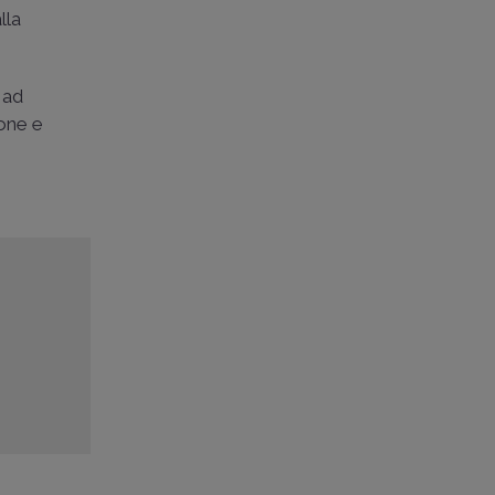
lla
 ad
ione e