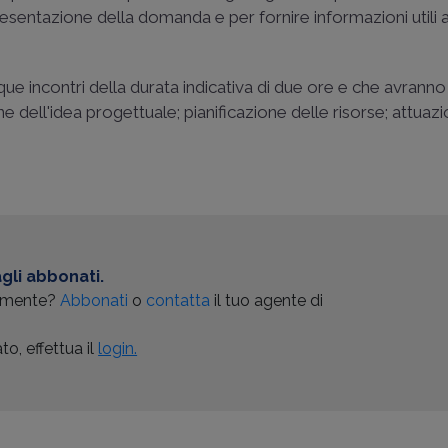
presentazione della domanda e per fornire informazioni utili a
 incontri della durata indicativa di due ore e che avranno
one dell'idea progettuale; pianificazione delle risorse; attuaz
gli abbonati.
almente?
Abbonati
o
contatta
il tuo agente di
o, effettua il
login.