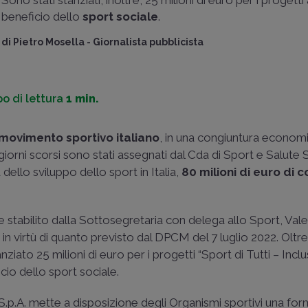
Sono stati stanziati, inoltre, 25 milioni di euro per i progetti
beneficio dello
sport sociale
.
di
Pietro Mosella
-
Giornalista pubblicista
o di lettura
1 min.
movimento sportivo italiano
, in una congiuntura econom
orni scorsi sono stati assegnati dal Cda di Sport e Salute S
dello sviluppo dello sport in Italia,
80 milioni di euro di c
e stabilito dalla Sottosegretaria con delega allo Sport, Vale
 in virtù di quanto previsto dal DPCM del 7 luglio 2022. Oltre
nziato 25 milioni di euro per i progetti “Sport di Tutti – Incl
cio dello sport sociale.
S.p.A. mette a disposizione degli Organismi sportivi una fo