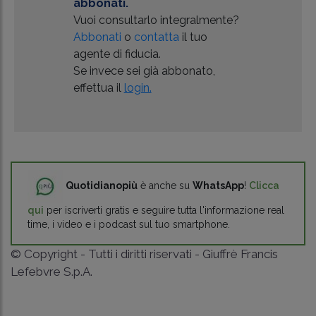
abbonati.
Vuoi consultarlo integralmente?
Abbonati
o
contatta
il tuo
agente di fiducia.
Se invece sei già abbonato,
effettua il
login.
Quotidianopiù
è anche su
WhatsApp
!
Clicca
qui
per iscriverti gratis e seguire tutta l'informazione real
time, i video e i podcast sul tuo smartphone.
© Copyright - Tutti i diritti riservati - Giuffrè Francis
Lefebvre S.p.A.