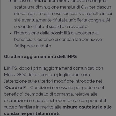
in caso di
rifiuto
di un'offerta di lavoro congrua,
scatta una diminuzione mensile di € 5 per ciascun
mese a partire dal mese successivo a quello in cui
si è eventualmente rifiutata un'offerta congrua. Al
secondo rifiuto, il sussidio è revocato;
l'interdizione dalla possibilità di accedere al
beneficio si estende ai condannati per nuove
fattispecie di reato.
Gli ultimi aggiornamenti dell'INPS
L'INPS, dopo i primi aggiornamenti comunicati con
Mess. 2820
dello scorso 14 luglio, pone ora
l'attenzione sulle ulteriori modifiche introdotte nel
“
Quadro F
– Condizioni necessarie per godere del
beneficio” del modello di domanda, relative alle
dichiarazioni in capo al richiedente e ai componenti il
nucleo familiare in merito alle
misure cautelari e alle
condanne per taluni reati
.