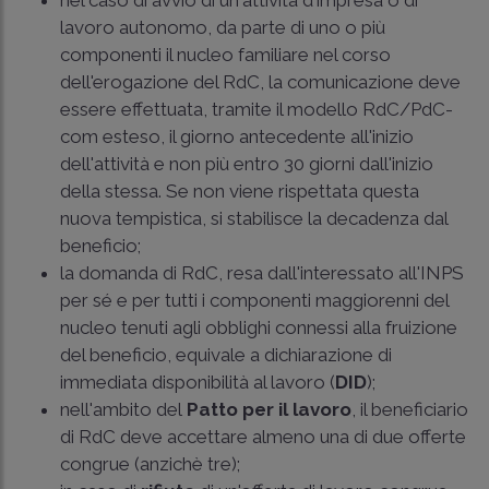
lavoro autonomo, da parte di uno o più
componenti il nucleo familiare nel corso
dell'erogazione del RdC, la comunicazione deve
essere effettuata, tramite il modello RdC/PdC-
com esteso, il giorno antecedente all'inizio
dell'attività e non più entro 30 giorni dall'inizio
della stessa. Se non viene rispettata questa
nuova tempistica, si stabilisce la decadenza dal
beneficio;
la domanda di RdC, resa dall'interessato all'INPS
per sé e per tutti i componenti maggiorenni del
nucleo tenuti agli obblighi connessi alla fruizione
del beneficio, equivale a dichiarazione di
immediata disponibilità al lavoro (
DID
);
nell'ambito del
Patto per il lavoro
, il beneficiario
di RdC deve accettare almeno una di due offerte
congrue (anzichè tre);