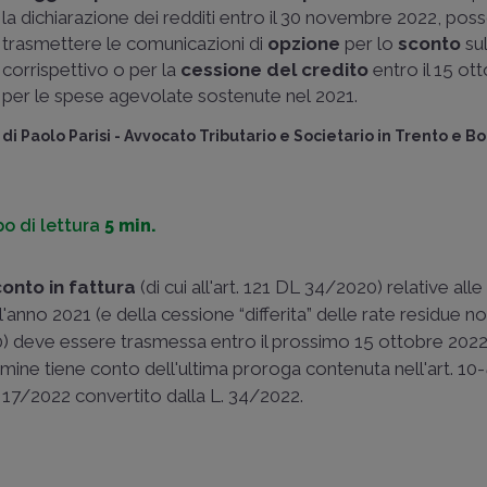
la dichiarazione dei redditi entro il 30 novembre 2022, po
trasmettere le comunicazioni di
opzione
per lo
sconto
su
corrispettivo o per la
cessione del credito
entro il 15 ot
per le spese agevolate sostenute nel 2021.
di
Paolo Parisi
-
Avvocato Tributario e Societario in Trento e B
o di lettura
5 min.
conto in fattura
(di cui all'art. 121 DL 34/2020) relative alle
l'anno 2021 (e della cessione “differita” delle rate residue 
20) deve essere trasmessa entro il prossimo 15 ottobre 2022
ermine tiene conto dell'ultima proroga contenuta nell'art. 10-
 17/2022 convertito dalla L. 34/2022.