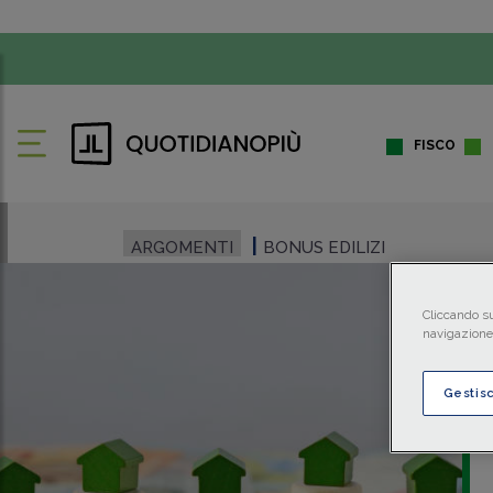
FISCO
ARGOMENTI
BONUS EDILIZI
Cliccando su
navigazione 
Gestis