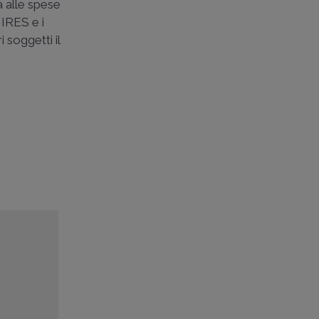
a alle spese
 IRES e i
 soggetti il