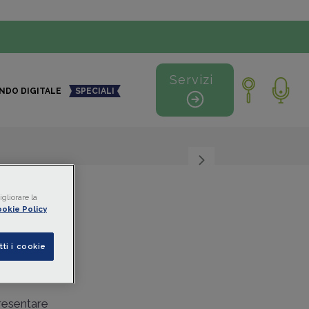
Servizi
NDO DIGITALE
SPECIALI
+
-
gliorare la
okie Policy
a
tti i cookie
presentare