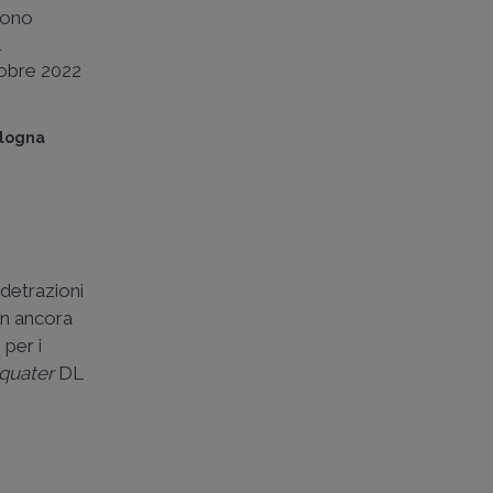
ssono
l
tobre 2022
ologna
 detrazioni
non ancora
 per i
quater
DL