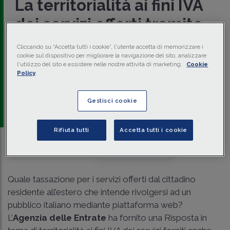
La territorialità ai fini IVA
dei servizi offerti tramite
piattaforme web
Cliccando su “Accetta tutti i cookie”, l'utente accetta di memorizzare i
cookie sul dispositivo per migliorare la navigazione del sito, analizzare
Per l’Agenzia delle Entrate bisogna distinguere tra il
l'utilizzo del sito e assistere nelle nostre attività di marketing.
Cookie
carattere prevalente e quello accessorio
dell’attività di
Policy
download di materiale; in base a questa definizione, sarà
possibile definire la territorialità ai fini delle imposte.
Gestisci cookie
a cura di
redazione Memento
Rifiuta tutti
Accetta tutti i cookie
Traduci con IA
Ascolta la news
Quale tassazione per i servizi offerti dal cittadino
residente all’estero che intende rivolgersi ad un
pubblico italiano mediante piattaforma web?
L’
Agenzia delle Entrate
ha fornito una Risposta in