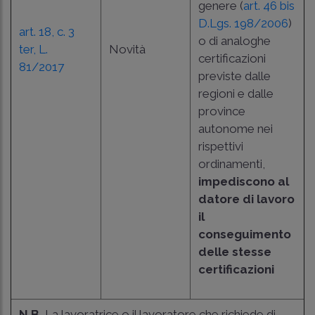
genere (
art. 46 bis
D.Lgs. 198/2006
)
art. 18, c. 3
o di analoghe
ter, L.
Novità
certificazioni
81/2017
previste dalle
regioni e dalle
province
autonome nei
rispettivi
ordinamenti,
impediscono al
datore di lavoro
il
conseguimento
delle stesse
certificazioni
N.B.
La lavoratrice o il lavoratore che richiede di