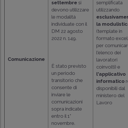
settembre
si
semplificata
devono utilizzare
utilizzando
le modalità
esclusivame
individuate con il
la modulisti
DM 22 agosto
(template in
2022 n. 149
.
formato excel
per comunica
l'elenco dei
Comunicazione
lavoratori
È stato previsto
coinvolti) e
un periodo
l'applicativo
transitorio che
informatico
r
consente di
disponibili dal
inviare le
ministero del
comunicazioni
Lavoro
sopra indicate
entro il 1°
novembre.