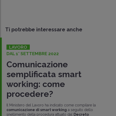
Ti potrebbe interessare anche
LAVORO
CONVERSIONE DECRETO RIAPERTURE
Smart working: proroga
delle modalità
semplificate
Cambiano le regole per l'accesso allo
smart working
da
parte dei lavoratori dipendenti: fino al
31 agosto
i datori di
lavoro privati possono applicare la modalità di lav..