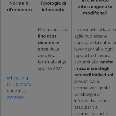
Norme di
Tipologia di
intervengono le
riferimento
intervento
modifiche?
Reintroduzione
La modalità di lavoro
fino al 31
agile può essere
dicembre
applicata dai datori di
2022
della
lavoro privati a ogni
disciplina
rapporto di lavoro
terminata al 31
subordinato,
anche
agosto 2022
in assenza degli
accordi individuali
art. 90, c. 4,
previsti dalla
DL 18/2020
normativa vigente.
conv. in
L.
Gli obblighi di
27/2020
informativa sono
assolti in via
telematica anche