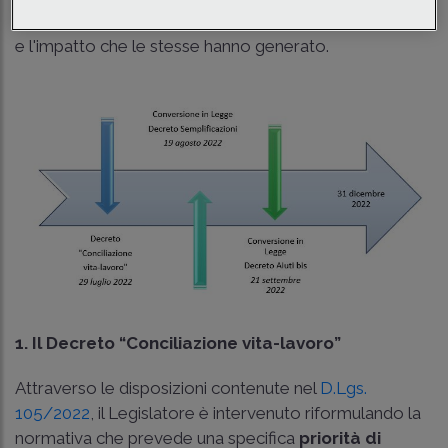
è utile capire temporalmente il susseguirsi delle norme
e l'impatto che le stesse hanno generato.
1. Il Decreto “Conciliazione vita-lavoro”
Attraverso le disposizioni contenute nel
D.Lgs.
105/2022
, il Legislatore è intervenuto riformulando la
normativa che prevede una specifica
priorità di