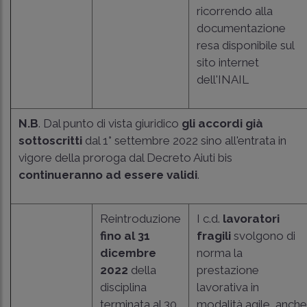
ricorrendo alla
documentazione
resa disponibile sul
sito internet
dell'INAIL
N.B
. Dal punto di vista giuridico
gli accordi già
sottoscritti
dal 1° settembre 2022 sino all'entrata in
vigore della proroga dal Decreto Aiuti bis
continueranno ad essere validi
.
Reintroduzione
I c.d.
lavoratori
fino al 31
fragili
svolgono di
dicembre
norma la
2022
della
prestazione
disciplina
lavorativa in
terminata al 30
modalità agile, anche