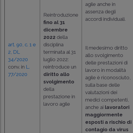
agile anche in
assenza degli
Reintroduzione
accordi individuali.
fino al 31
dicembre
2022
della
art. 90, c. 1 e
disciplina
Il medesimo diritto
2
, DL
terminata al 31
allo svolgimento
34/2020
luglio 2022:
delle prestazioni di
conv. in
L.
reintroduce un
lavoro in modalità
77/2020
diritto allo
agile è riconosciuto,
svolgimento
sulla base delle
della
valutazioni dei
prestazione in
medici competenti,
lavoro agile
anche ai
lavoratori
maggiormente
esposti a rischio di
contagio da virus