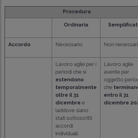
Procedura
Ordinaria
Semplifica
Accordo
Necessario
Non necessar
Lavoro agile per i
Lavoro agile
periodi che si
avente per
estendono
oggetto perio
temporalmente
che
terminan
oltre il 31
entro il 31
dicembre
e
dicembre 20
laddove siano
stati sottoscritti
accordi
individuali.