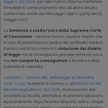
legge n. 53/2000
, per tale motivo l'Inps ha mantenuto
il medesimo comportamento sino ad allora attuato
confermato anche dal
Messaggio Inps n. 13279 del 25
maggio 2007
.
La
Sentenza
n.10180/2013
della Suprema Corte
di Cassazione
– Sezione lavoro, ha però chiarito che
in caso di presentazione tardiva del certificato medico
il lavoro nell'ottavo mese è in
violazione del divieto
di legge
con le conseguenze previste nel testo unico,
ma
non comporta conseguenze
sulla misura della
indennità di maternità.
L'
articolo 1, comma 485, della legge 30 dicembre
2018, n. 145
, ha inserito il comma 1.1 all'
articolo 16 del
decreto legislativo n. 151/2001
, riconoscendo alle
lavoratrici la facoltà, alternativa, di astenersi dal lavoro
esclusivamente dopo l'evento del parto, entro i cinque
mesi successivi allo stesso, a condizione che il medico