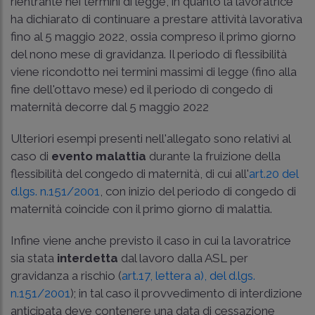
rientrante nei termini di legge, in quanto la lavoratrice
ha dichiarato di continuare a prestare attività lavorativa
fino al 5 maggio 2022, ossia compreso il primo giorno
del nono mese di gravidanza. Il periodo di flessibilità
viene ricondotto nei termini massimi di legge (fino alla
fine dell'ottavo mese) ed il periodo di congedo di
maternità decorre dal 5 maggio 2022
Ulteriori esempi presenti nell'allegato sono relativi al
caso di
evento malattia
durante la fruizione della
flessibilità del congedo di maternità, di cui all'
art.20 del
d.lgs. n.151/2001
, con inizio del periodo di congedo di
maternità coincide con il primo giorno di malattia.
Infine viene anche previsto il caso in cui la lavoratrice
sia stata
interdetta
dal lavoro dalla ASL per
gravidanza a rischio (
art.17, lettera a), del d.lgs.
n.151/2001
); in tal caso il provvedimento di interdizione
anticipata deve contenere una data di cessazione