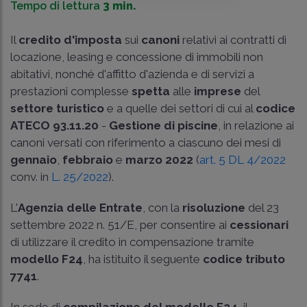
Tempo di lettura
3 min.
Il
credito d'imposta
sui
canoni
relativi ai contratti di
locazione, leasing e concessione di immobili non
abitativi, nonché d'affitto d'azienda e di servizi a
prestazioni complesse
spetta
alle
imprese
del
settore turistico
e a quelle dei settori di cui al
codice
ATECO 93.11.20
-
Gestione di piscine
, in relazione ai
canoni versati con riferimento a ciascuno dei mesi di
gennaio
,
febbraio
e
marzo 2022
(
art. 5 DL 4/2022
conv. in
L. 25/2022
).
L'
Agenzia delle Entrate
, con la
risoluzione
del 23
settembre 2022 n. 51/E, per consentire ai
cessionari
di utilizzare il credito in compensazione tramite
modello F24
, ha istituito il seguente
codice tributo
7741
.