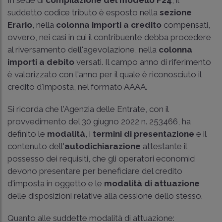
In sede di
compilazione del modello F24
, il
suddetto codice tributo è esposto nella
sezione
Erario
, nella
colonna importi
a credito
compensati,
ovvero, nei casi in cui il contribuente debba procedere
al riversamento dell'agevolazione, nella
colonna
importi a debito
versati. Il campo anno di riferimento
è valorizzato con l'anno per il quale è riconosciuto il
credito d'imposta, nel formato AAAA.
Si ricorda che l'Agenzia delle Entrate, con il
provvedimento del 30 giugno 2022 n. 253466
, ha
definito le
modalità
, i
termini di presentazione
e il
contenuto dell'
autodichiarazione
attestante il
possesso dei requisiti, che gli operatori economici
devono presentare per beneficiare del credito
d'imposta in oggetto e le
modalità di attuazione
delle disposizioni relative alla cessione dello stesso.
Quanto alle suddette modalità di attuazione: