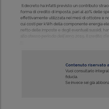
Il decreto ha infatti previsto un contributo str
forma di credito di imposta, pari al 40% delle s
effettivamente utilizzata nei mesi di ottobre e
cui costi per kWh della componente energia elett
netto delle imposte e degli eventuali sussidi, 
allo stesso periodo dell'anno 2019. Il credito d'i
p...
Contenuto riservato a
Vuoi consultarlo integr
fiducia.
Se invece sei già abbonat