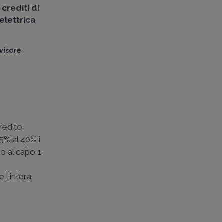
i
crediti di
elettrica
visore
credito
25% al 40% i
o al capo 1
 l'intera