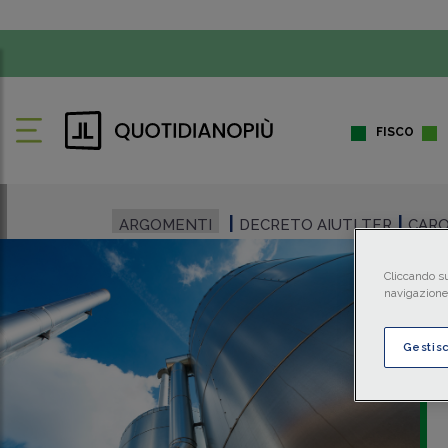
FISCO
ARGOMENTI
DECRETO AIUTI TER
CARO
Cliccando su
navigazione 
Gestis