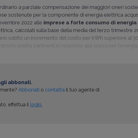
aordinario a parziale compensazione dei maggiori oneri soste
pese sostenute per la componente di energia elettrica acqui
 novembre 2022 alle
imprese a forte consumo di energia 
rica, calcolati sulla base della media del terzo trimestre 2
hanno subìto un incremento del costo per kWh superiore al 3
mposta spetta parimenti in relazione alla spesa per l'energia
gli abbonati.
almente?
Abbonati
o
contatta
il tuo agente di
o, effettua il
login.