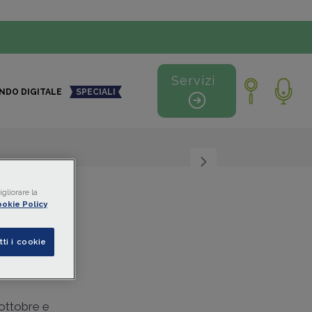
Servizi
NDO DIGITALE
SPECIALI
+
-
gliorare la
okie Policy
tti i cookie
 ottobre e