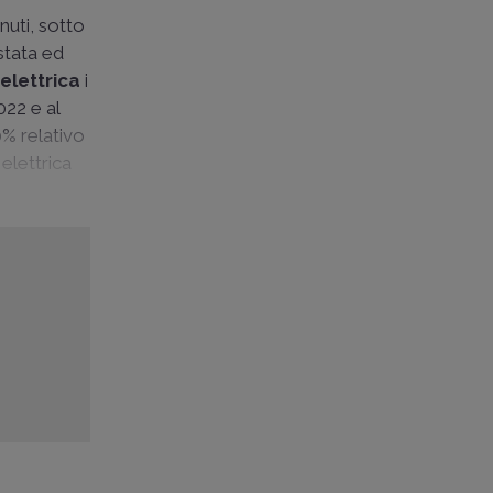
nuti, sotto
stata ed
elettrica
i
022 e al
0% relativo
 elettrica