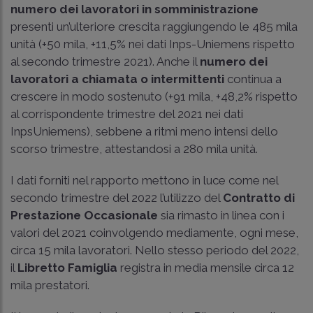
numero dei lavoratori in somministrazione
presenti un’ulteriore crescita raggiungendo le 485 mila
unità (+50 mila, +11,5% nei dati Inps-Uniemens rispetto
al secondo trimestre 2021). Anche il
numero dei
lavoratori a chiamata o intermittenti
continua a
crescere in modo sostenuto (+91 mila, +48,2% rispetto
al corrispondente trimestre del 2021 nei dati
InpsUniemens), sebbene a ritmi meno intensi dello
scorso trimestre, attestandosi a 280 mila unità.
I dati forniti nel rapporto mettono in luce come nel
secondo trimestre del 2022 l’utilizzo del
Contratto di
Prestazione Occasionale
sia rimasto in linea con i
valori del 2021 coinvolgendo mediamente, ogni mese,
circa 15 mila lavoratori. Nello stesso periodo del 2022,
il
Libretto Famiglia
registra in media mensile circa 12
mila prestatori.