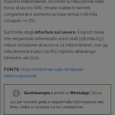
Il lavoro indipendente, secondo la Rilevazione sulle
forze di lavoro (Rfl), rimane stabile in termini
congiunturali e aumenta su base annua (+36 mila
occupati, +0,7%).
Sul fronte degli
infortuni sul lavoro
, il report rivela
che nel periodo interessato sono stati 158 mila (137
mila in occasione di lavoro e 21 mila in itinere), con 39
mila denunce in più (+32,8%) rispetto all’analogo
trimestre del 2021.
FONTE
:
Nota trimestrale sulle tendenze
dell’occupazione.
Quotidianopiù
è anche su
WhatsApp
!
Clicca
qui
per iscriverti gratis e seguire tutta l'informazione real
time, i video e i podcast sul tuo smartphone.