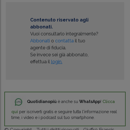
Contenuto riservato agli
abbonati.
Vuoi consultarlo integralmente?
Abbonati
o
contatta
il tuo
agente di fiducia.
Se invece sei già abbonato,
effettua il
login.
Quotidianopiù
è anche su
WhatsApp
!
Clicca
qui
per iscriverti gratis e seguire tutta l'informazione real
time, i video e i podcast sul tuo smartphone.
© Copyright - Tutti i diritti riservati - Giuffrè Francis