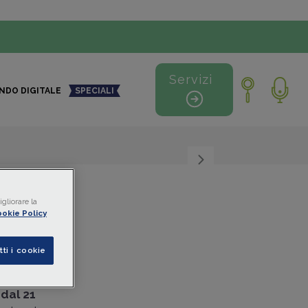
Servizi
NDO DIGITALE
SPECIALI
+
-
gliorare la
okie Policy
 per
tti i cookie
iale
,
dal 21