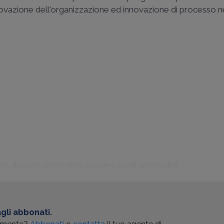
novazione dell'organizzazione ed innovazione di processo n
azioni, devono prevedere spese e costi ammissibil...
gli abbonati.