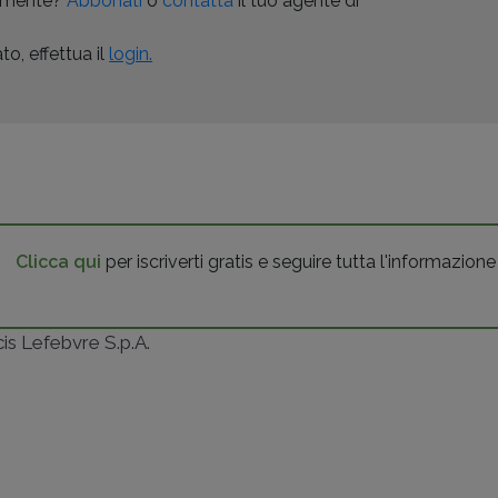
almente?
Abbonati
o
contatta
il tuo agente di
o, effettua il
login.
Clicca qui
per iscriverti gratis e seguire tutta l'informazione
ncis Lefebvre S.p.A.