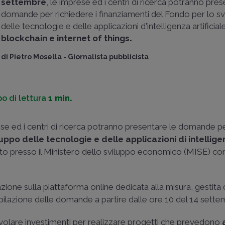
settembre
, le imprese ed i centri di ricerca potranno pres
domande per richiedere i finanziamenti del Fondo per lo s
delle tecnologie e delle applicazioni d'intelligenza artificial
blockchain e internet of things
.
di
Pietro Mosella
-
Giornalista pubblicista
o di lettura
1 min.
ese ed i centri di ricerca potranno presentare le domande p
uppo delle tecnologie e delle applicazioni di intellig
ituito presso il Ministero dello sviluppo economico (MISE) co
azione sulla piattaforma online dedicata alla misura, gestita 
mpilazione delle domande a partire dalle ore 10 del 14 sette
evolare investimenti per realizzare progetti che prevedono