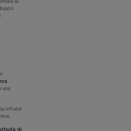
entare le
viluppo
e,
er
enza
n una
da Infratel
mbre.
attività di