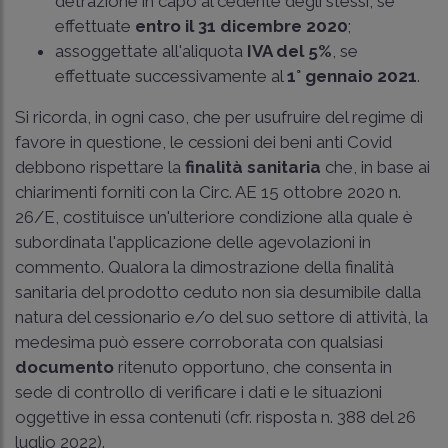
detrazione in capo al cedente degli stessi, se
effettuate
entro il
31 dicembre 2020
;
assoggettate all'aliquota
IVA del 5%
, se
effettuate successivamente al
1° gennaio 2021
.
Si ricorda, in ogni caso, che per usufruire del regime di
favore in questione, le cessioni dei beni anti Covid
debbono rispettare la
finalità sanitaria
che, in base ai
chiarimenti forniti con la
Circ. AE 15 ottobre 2020 n.
26/E
, costituisce un'ulteriore condizione alla quale è
subordinata l'applicazione delle agevolazioni in
commento. Qualora la dimostrazione della finalità
sanitaria del prodotto ceduto non sia desumibile dalla
natura del cessionario e/o del suo settore di attività, la
medesima può essere corroborata con qualsiasi
documento
ritenuto opportuno, che consenta in
sede di controllo di verificare i dati e le situazioni
oggettive in essa contenuti (cfr. risposta n. 388 del 26
luglio 2022).